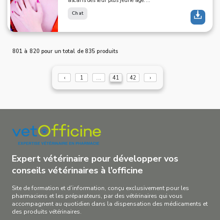
ascaris dès leur plus jeune âge....
Chat
801 à 820 pour un total de 835 produits
‹
1
...
41
42
›
Expert vétérinaire pour développer vos
conseils vétérinaires à l’officine
Site de formation et d’information, conçu exclusivement pour les
pharmaciens et les préparateurs, par des vétérinaires qui vous
accompagnent au quotidien dans la dispensation des médicaments et
des produits vétérinaires.