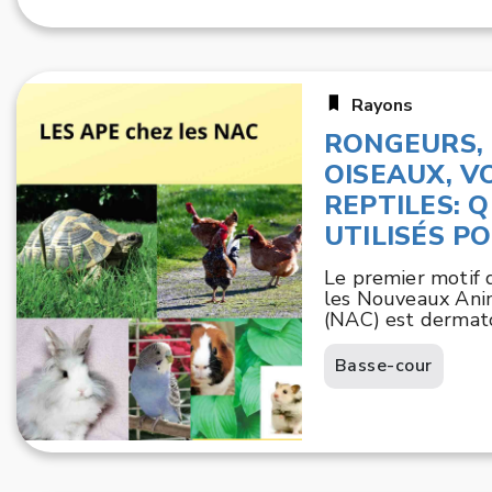
Rayons
RONGEURS, 
OISEAUX, V
REPTILES: 
UTILISÉS P
Le premier motif 
les Nouveaux An
(NAC) est dermatol
Basse-cour