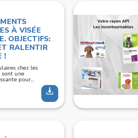
ÉMENTS
ES À VISÉE
. OBJECTIFS:
ET RALENTIR
 !
ulaires chez les
s sont une
ssante pour...