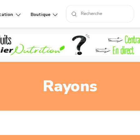
cation
Boutique
Affiches
Livres
rand
Rayons