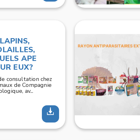
LAPINS,
OLAILLES,
QUELS APE
OUR EUX?
de consultation chez
imaux de Compagnie
ogique, av...