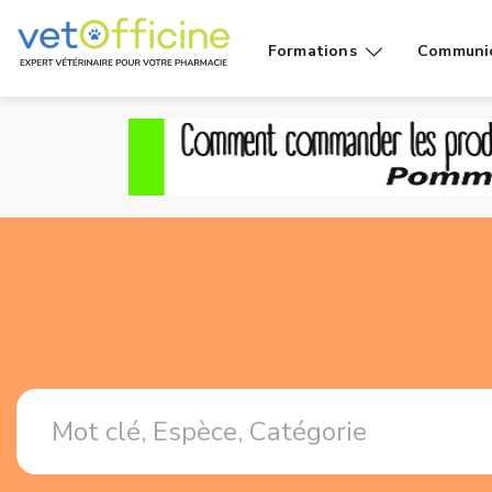
Formations
Communi
Conseils
Affiches
Cas de
Fiches
comptoir
Vidéos g
Produits
public
Rayons
Vidéo