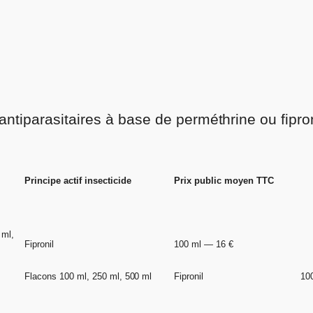
 antiparasitaires à base de perméthrine ou fipron
Principe actif insecticide
Prix public moyen TTC
 ml,
Fipronil
100 ml — 16 €
Flacons 100 ml, 250 ml, 500 ml
Fipronil
10