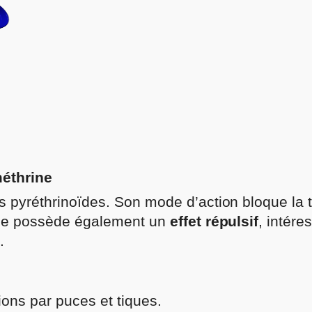
méthrine
es pyréthrinoïdes. Son mode d’action bloque la 
 Elle possède également un
effet répulsif
, intére
.
ions par puces et tiques.