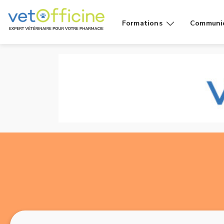
Formations
Communi
Conseils
Affiches
Cas de
Fiches
comptoir
Vidéos g
Produits
public
Rayons
Vidéo