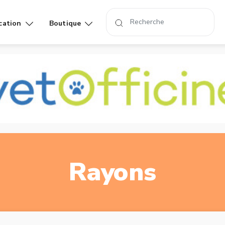
cation
Boutique
Affiches
Livres
rand
Rayons