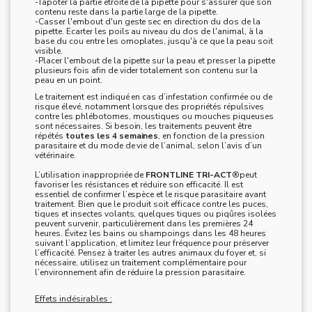
-Tapoter la partie étroite de la pipette pour s'assurer que son
contenu reste dans la partie large de la pipette.
-Casser l'embout d'un geste sec en direction du dos de la
pipette. Ecarter les poils au niveau du dos de l'animal, à la
base du cou entre les omoplates, jusqu'à ce que la peau soit
visible.
-Placer l'embout de la pipette sur la peau et presser la pipette
plusieurs fois afin de vider totalement son contenu sur la
peau en un point.
Le traitement est indiqué en cas d’infestation confirmée ou de
risque élevé, notamment lorsque des propriétés répulsives
contre les phlébotomes, moustiques ou mouches piqueuses
sont nécessaires. Si besoin, les traitements peuvent être
répétés
toutes les 4 semaines
, en fonction de la pression
parasitaire et du mode de vie de l’animal, selon l’avis d’un
vétérinaire.
L’utilisation inappropriée de
FRONTLINE TRI-ACT
®peut
favoriser les résistances et réduire son efficacité. Il est
essentiel de confirmer l’espèce et le risque parasitaire avant
traitement. Bien que le produit soit efficace contre les puces,
tiques et insectes volants, quelques tiques ou piqûres isolées
peuvent survenir, particulièrement dans les premières 24
heures. Évitez les bains ou shampoings dans les 48 heures
suivant l’application, et limitez leur fréquence pour préserver
l’efficacité. Pensez à traiter les autres animaux du foyer et, si
nécessaire, utilisez un traitement complémentaire pour
l’environnement afin de réduire la pression parasitaire.
Effets indésirables :