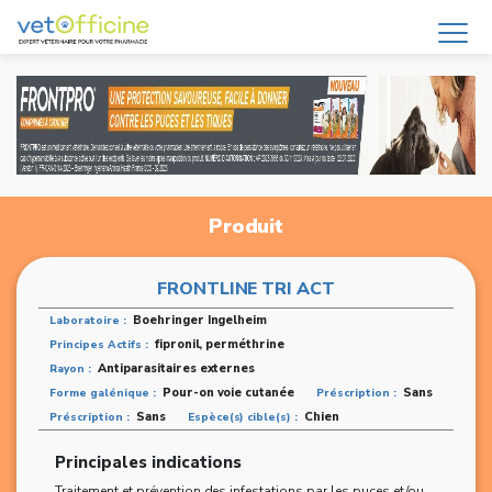
Produit
FRONTLINE TRI ACT
Boehringer Ingelheim
Laboratoire :
fipronil, perméthrine
Principes Actifs :
Antiparasitaires externes
Rayon :
Pour-on voie cutanée
Sans
Forme galénique :
Préscription :
Sans
Chien
Préscription :
Espèce(s) cible(s) :
Principales indications
Traitement et prévention des infestations par les puces et/ou