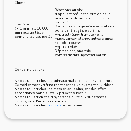
Chiens
Réactions au site
1
d’application
(décoloration de la
peau, perte de poils, démangeaison,
rougeur).
Très rare
Démangeaison généralisée, perte de
( < 1 animal / 10 000
poils généralisée, érythème.
animaux traités, y
2
Hyperesthésie
, tremblements
compris les cas isolés)
2
2
musculaires
, ataxie
, autres signes
:
2
neurologiques
.
2
Hyperactivité
.
2
Dépression
, anorexie.
Vomissements, hypersalivation..
Contre indications :
Ne pas utiliser chez les animaux malades ou convalescents
Ce médicament vétérinaire est destiné uniquement aux chiens.
Ne pas utiliser chez les chats et les lapins, car des effets
secondaires parfois létaux peuvent survenir
Ne pas utiliser en cas d'hypersensibilité aux substances
actives, ou à l'un des excipients
Ne pas utiliser chez
les chats
et les lapins