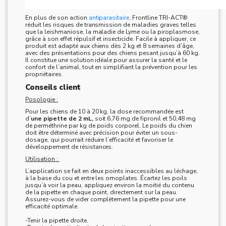
En plus de son action
antiparasitaire
, Frontline TRI-ACT®
réduit les risques de transmission de maladies graves telles
que la leishmaniose, la maladie de Lyme ou la piroplasmose,
grâce à son effet répulsif et insecticide. Facile à appliquer, ce
produit est adapté aux chiens dès 2 kg et 8 semaines d’âge,
avec des présentations pour des chiens pesant jusqu’à 60 kg.
Il constitue une solution idéale pour assurer la santé et le
confort de l’animal, tout en simplifiant la prévention pour les
propriétaires.
Conseils client
Posologie :
Pour les chiens de 10 à 20 kg, la dose recommandée est
d’
une pipette de 2 mL,
soit 6,76 mg de fipronil et 50,48 mg
de perméthrine par kg de poids corporel. Le poids du chien
doit être déterminé avec précision pour éviter un sous-
dosage, qui pourrait réduire l’efficacité et favoriser le
développement de résistances.
Utilisation :
L’application se fait en deux points inaccessibles au léchage,
à la base du cou et entre les omoplates. Écartez les poils
jusqu’à voir la peau, appliquez environ la moitié du contenu
de la pipette en chaque point, directement sur la peau.
Assurez-vous de vider complètement la pipette pour une
efficacité optimale.
-Tenir la pipette droite.