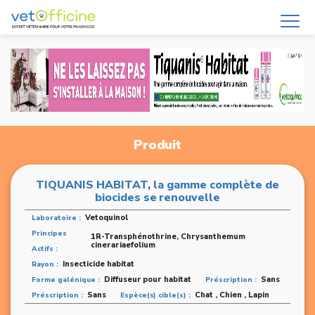
Produit
TIQUANIS HABITAT, la gamme complète de
biocides se renouvelle
Vetoquinol
Laboratoire :
Principes
1R-Transphénothrine, Chrysanthemum
cinerariaefolium
Actifs :
Insecticide habitat
Rayon :
Diffuseur pour habitat
Sans
Forme galénique :
Préscription :
Sans
Chat , Chien , Lapin
Préscription :
Espèce(s) cible(s) :