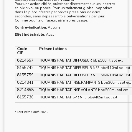
Pour une action ciblée, pulvériser directement sur les insectes
en plein vol ou posés. Pour un traitement global, vaporiser
dans la pièce infestée par brèves pressions de deux
secondes, sans dépasser trois pulvérisations par jour.
Comme pour le diffuseur, aérer après usage.
Contre-indication:
Aucune
Effet indésirable:
Aucun
Code
Présentations
CIP
8214657
TIQUANIS HABITAT DIFFUSEUR bbe/100ml sol ext
8155742
TIQUANIS HABITAT DIFFUSEUR NF3 bbe/110ml sol ext
8155759
TIQUANIS HABITAT DIFFUSEUR NF3 bbe/210ml sol ext
8214841
TIQUANIS HABITAT INSE.RAMPANTS bbe/300ml sol ext
8214858
TIQUANIS HABITAT INSE.VOLANTS bbe/300ml sol ext
8155736
TIQUANIS HABITAT SPR NF3 bbe/405ml sol ext
* Tarif Véto Santé 2025