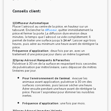
Conseils client:
1)Diffuseur Automatique
Placer l’aérosol au centre de la pièce, en hauteur sur un
tabouret. Enclencher le
diffuseur
, quitter immédiatement la
pièce et fermer la porte. La diffusion dure environ deux
minutes, le temps que l’aérosol se vide complètement. Il
permet de traiter une surface jusqu’à
24 m²
. Laisser agir trois
heures, puis aérer au minimum une heure avant de réintégrer la
pièce.
Fréquence d’application
: deux fois par an, avec un
traitement d’une pièce par jour dans un même logement.
2)Spray Aérosol Rampants & Parasites
Pulvériser à 30 cm de la surface en respectant trois secondes
de pulvérisation par mètre linéaire, sans dépasser dix mètres
linéaires par jour.
Pour l’environnement de l’animal
: évacuer les
animaux avant application, pulvériser à 30 cm des
surfaces concernées, puis laisser sécher une heure.
Aérer ensuite pendant une heure avant de réintégrer la
pièce. Passer l’aspirateur pour éliminer les nuisibles
inertes.
Fréquence d’application
: une fois par mois.
3)Spray Aérosol Insectes Volants