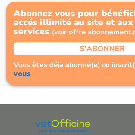
Abonnez vous pour bénéfici
accés illimité au site et au
services
(voir offre abonnement)
S'ABONNER
Vous êtes déja abonné(e) ou inscrit
vous