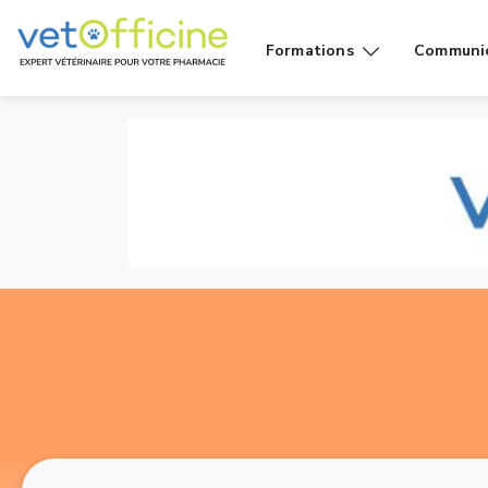
Formations
Communi
Conseils
Affiches
Cas de
Fiches
comptoir
Vidéos g
Produits
public
Rayons
Vidéo