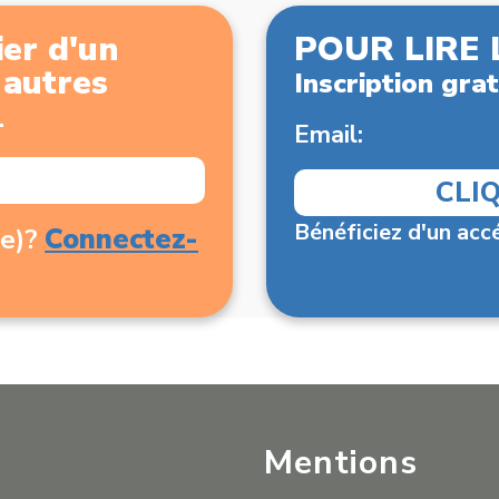
er d'un
POUR LIRE 
x autres
Inscription grat
.
Email:
CLI
Bénéficiez d'un accé
Connectez-
(e)?
Mentions