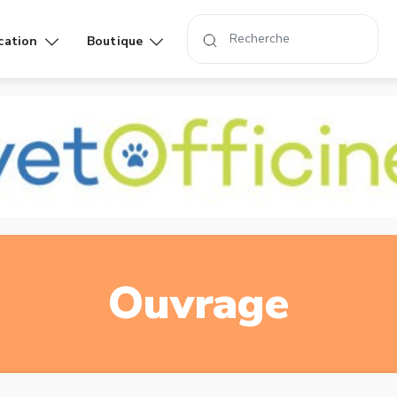
cation
Boutique
Affiches
Livres
rand
Ouvrage