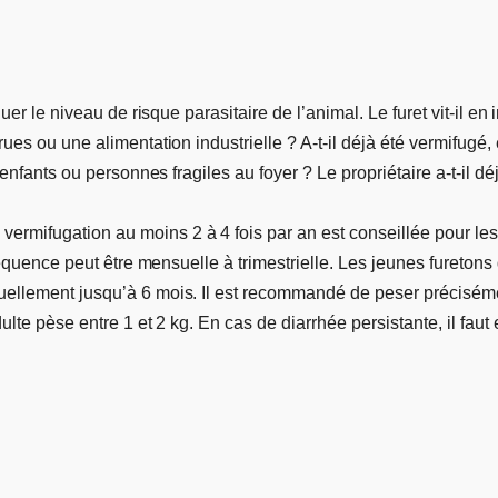
r le niveau de risque parasitaire de l’animal. Le furet vit-il en in
es ou une alimentation industrielle ? A-t-il déjà été vermifugé, e
enfants ou personnes fragiles au foyer ? Le propriétaire a-t-il dé
mifugation au moins 2 à 4 fois par an est conseillée pour les
réquence peut être mensuelle à trimestrielle. Les jeunes furetons 
llement jusqu’à 6 mois. Il est recommandé de peser précisément
dulte pèse entre 1 et 2 kg. En cas de diarrhée persistante, il f