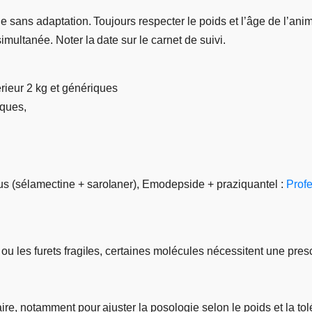
le sans adaptation. Toujours respecter le poids et l’âge de l’ani
imultanée. Noter la date sur le carnet de suivi.
erieur 2 kg et génériques
iques,
us (sélamectine + sarolaner), Emodepside + praziquantel :
Prof
 ou les furets fragiles, certaines molécules nécessitent une pr
aire, notamment pour ajuster la posologie selon le poids et la tol