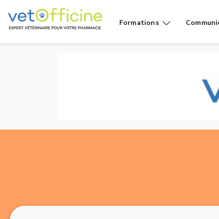
Formations
Communi
Conseils
Affiches
Cas de
Fiches
comptoir
Vidéos g
Produits
public
Rayons
Vidéo