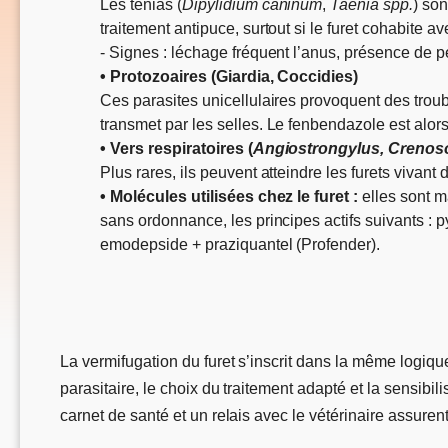
Les ténias (
Dipylidium caninum
,
Taenia spp.
) son
traitement antipuce, surtout si le furet cohabite a
- Signes : léchage fréquent l’anus, présence de pet
• Protozoaires (Giardia, Coccidies)
Ces parasites unicellulaires provoquent des troub
transmet par les selles. Le fenbendazole est alors
• Vers respiratoires (
Angiostrongylus, Creno
Plus rares, ils peuvent atteindre les furets vivant
• Molécules utilisées chez le furet :
elles sont m
sans ordonnance, les principes actifs suivants : 
emodepside + praziquantel (Profender).
La vermifugation du furet s’inscrit dans la même logiqu
parasitaire, le choix du traitement adapté et la sensibil
carnet de santé et un relais avec le vétérinaire assuren