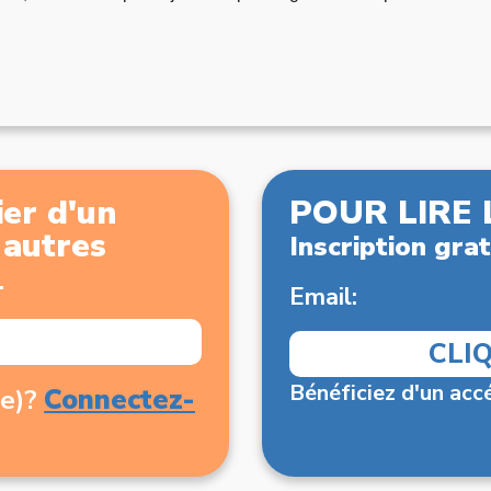
er d'un
POUR LIRE 
x autres
Inscription grat
.
Email:
CLI
Bénéficiez d'un accé
Connectez-
(e)?