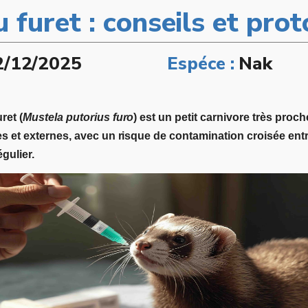
furet : conseils et proto
2/12/2025
Espéce :
Nak
ret (
Mustela putorius furo
) est un petit carnivore très proc
s et externes, avec un risque de contamination croisée entre
gulier.