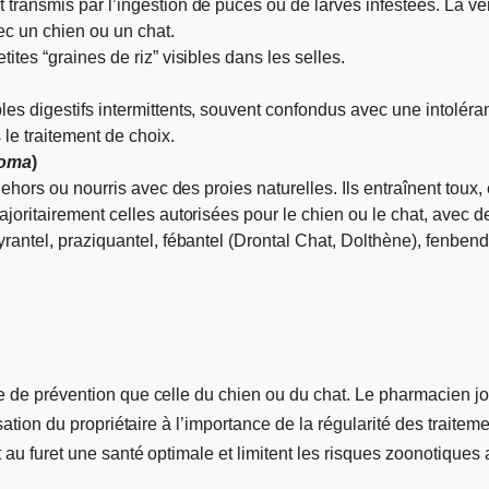
t transmis par l’ingestion de puces ou de larves infestées. La v
vec un chien ou un chat.
ites “graines de riz” visibles dans les selles.
les digestifs intermittents, souvent confondus avec une intoléra
 le traitement de choix.
soma
)
 dehors ou nourris avec des proies naturelles. Ils entraînent tou
ajoritairement celles autorisées pour le chien ou le chat, avec 
pyrantel, praziquantel, fébantel (Drontal Chat, Dolthène), fenb
e de prévention que celle du chien ou du chat. Le pharmacien jo
isation du propriétaire à l’importance de la régularité des trait
t au furet une santé optimale et limitent les risques zoonotiques 