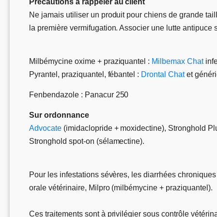
Précautions à rappeler au client
Ne jamais utiliser un produit pour chiens de grande tail
la première vermifugation. Associer une lutte antipuce s
Milbémycine oxime + praziquantel :
Milbemax Chat
inf
Pyrantel, praziquantel, fébantel :
Drontal Chat
et génér
Fenbendazole : Panacur 250
Sur ordonnance
Advocate
(imidaclopride + moxidectine), Stronghold Pl
Stronghold spot-on (sélamectine).
Pour les infestations sévères, les diarrhées chroniques
orale vétérinaire, Milpro (milbémycine + praziquantel).
Ces traitements sont à privilégier sous contrôle vétérin