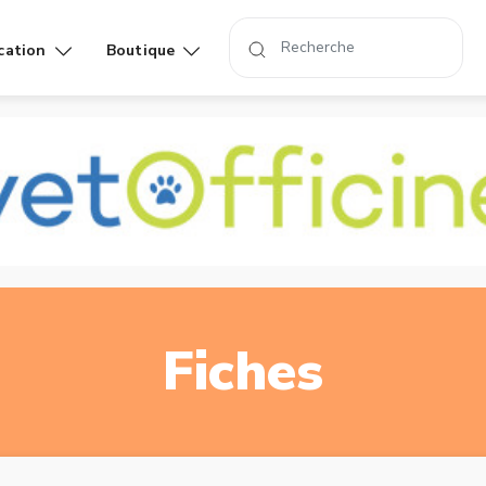
cation
Boutique
Affiches
Livres
rand
Fiches