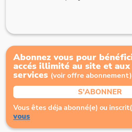
Abonnez vous pour bénéfici
accés illimité au site et au
services
(voir offre abonnement)
S'ABONNER
Vous êtes déja abonné(e) ou inscrit
vous