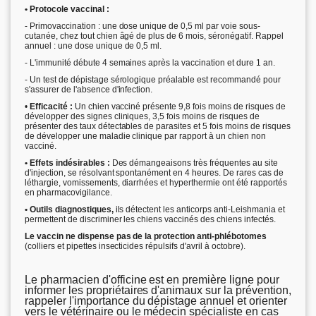
• Protocole vaccinal :
- Primovaccination : une dose unique de 0,5 ml par voie sous-
cutanée, chez tout chien âgé de plus de 6 mois, séronégatif. Rappel
annuel : une dose unique de 0,5 ml.
- L'immunité débute 4 semaines après la vaccination et dure 1 an.
- Un test de dépistage sérologique préalable est recommandé pour
s'assurer de l'absence d'infection.
•
Efficacité :
Un chien vacciné présente 9,8 fois moins de risques de
développer des signes cliniques, 3,5 fois moins de risques de
présenter des taux détectables de parasites et 5 fois moins de risques
de développer une maladie clinique par rapport à un chien non
vacciné.
• Effets indésirables :
Des démangeaisons très fréquentes au site
d'injection, se résolvant spontanément en 4 heures. De rares cas de
léthargie, vomissements, diarrhées et hyperthermie ont été rapportés
en pharmacovigilance.
• Outils diagnostiques,
ils
détectent les anticorps anti-Leishmania et
permettent de discriminer les chiens vaccinés des chiens infectés.
Le vaccin ne dispense pas de la protection anti-phlébotomes
(colliers et pipettes insecticides répulsifs d'avril à octobre).
Le pharmacien d'officine est en première ligne pour
informer les propriétaires d'animaux sur la prévention,
rappeler l'importance du dépistage annuel et orienter
vers le vétérinaire ou le médecin spécialiste en cas