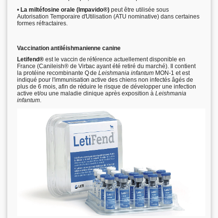
•
La miltéfosine orale (Impavido®)
peut être utilisée sous
Autorisation Temporaire d'Utilisation (ATU nominative) dans certaines
formes réfractaires.
Vaccination antiléishmanienne canine
Letifend®
est le vaccin de référence actuellement disponible en
France (Canileish® de Virbac ayant été retiré du marché). Il contient
la protéine recombinante Q de
Leishmania infantum
MON-1 et est
indiqué pour l'immunisation active des chiens non infectés âgés de
plus de 6 mois, afin de réduire le risque de développer une infection
active et/ou une maladie clinique après exposition à
Leishmania
infantum
.