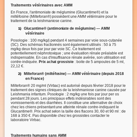
Traitements vétérinaires avec AMM
En France, l'antimoniate de méglumine (Glucantime®) et la
miltéfosine (Milteforan®) possèdent une AMM vétérinaire pour le
traitement de la leishmaniose canine.
1)
Glucantime® (antimoniate de méglumine) — AMM
vétérinaire
Posologie : 100 mg/kg/j pendant 4 semaines par voie sous-cutanée
(SC). Des schémas fractionnés sont également utilisés : 50 à 75
mg/kg deux fois par jour par voie SC. Ce traitement est
potentiellement néphrotoxique ; une évaluation rénale préalable est
indispensable. En cas d'insuffisance rénale avérée, son utilisation est
contre-indiquée.
Prix achat grossiste
: boite de 5 ampoules de 5 ml,
22,12 €.
2)
Milteforan® (miltéfosine) — AMM vétérinaire
(depuis 2018
en France)
Milteforan® 20 mg/ml (Virbac) est autorisé depuis février 2018 pour le
traitement des signes cliniques de la leishmaniose canine causée par
Leishmania infantum. Posologie : 2 mg/kg une fois par jour per os
pendant 28 jours. Les principaux effets indésirables sont des
vomissements et des diarrhées. Il constitue une alternative de choix
chez les chiens présentant une atteinte rénale contre-indiquant le
Glucantime®. Prix achat selon la taille des flacons 30, 60 et 90 ml : de
168 à 350 €. Pas disponible chez les grossistes contacter le
laboratoire Virbac.
Traitements humains sans AMM