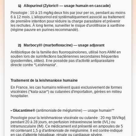
1)
Allopurinol
(Zyloric® — usage humain en cascade)
Posologie : 10 à 15 mg/kg deux fois par jour per os, pendant au moins
6 à 12 mois. L'allopurinol est systématiquement associé au traitement
de première intention pour réduire la charge parasitaire et prévenir
les rechutes. À long terme, surveiller le risque d'urolithiase à xanthine
(régime pauvre en purines recommandé).
2)
Marbocyl® (marbofloxacine
) — usage adjuvant
Antibiotique de la famille des fluoroquinolones, utilisé hors AMM en
soutien lors de surinfections bactériennes secondaires fréquentes
(pyodermites, otites). Il ne possède pas d'activité antiparasitaire
directe contre *Leishmania*.
Traitement de la leishmaniose humaine
En France, les cas humains relèvent quasi exclusivement de formes
viscérales (*kala-azar*) ou cutanées d'importation, gérées en milieu
hospitalier.
• Glucantime®
(antimoniate de méglumine) — usage humain**
Posologie pour la leishmaniose viscérale ou cutanée : 20 mg SbV/kg/j
pendant 20 à 28 jours, en perfusion intraveineuse lente (IVL) ou
intramusculaire (IM). Ce médicament est présenté en ampoules de 5
ml contenant 1,5 g d'antimoniate de méglumine. Il est contre-indiqué
en cas d'atteinte hépatique, rénale ou cardiaque sévère.