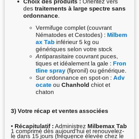
Choix des produits :
Orientez vers
des
traitements à large spectre sans
ordonnance
.
Vermifuge complet (couvrant
Nématodes et Cestodes) :
Milbem
ax Tab
inférieur 5 kg ou
génériques selon votre stock
A
ntiparasitaire couvrant puces,
tiques et idéalement la gale :
Fron
tline spray
(fipronil) ou générique.
Sur ordonnance en spot-on :
Adv
ocate
ou
Chanhold
chiot et
chaton
3) Votre récap et ventes associées
• Récapitulatif :
Administrez
Milbemax Tab
1 comprimé dès aujourd'hui et renouvelez-
le dans 15 jours (fréquence élevée chez le