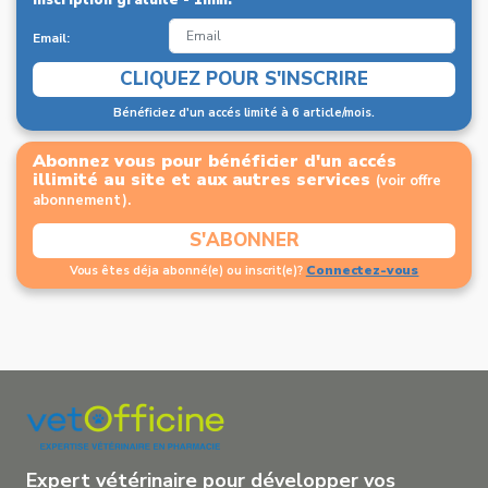
Email:
CLIQUEZ POUR S'INSCRIRE
Bénéficiez d'un accés limité à 6 article/mois.
Abonnez vous pour bénéficier d'un accés
illimité au site et aux autres services
(voir offre
abonnement).
S'ABONNER
Connectez-vous
Vous êtes déja abonné(e) ou inscrit(e)?
Expert vétérinaire pour développer vos