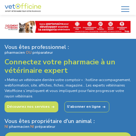
Vous êtes professionnel :
pharmacien
OU
préparateur
Connectez votre pharmacie à un
vétérinaire expert
« Mettez un vétérinaire derrière votre comptoir » : hotline-accompagnement,
webformation, site, affiches, fiches, magazine… Les experts vétérinaires
Vetofficine s’impliquent et vous impliquent pour faire progresser votre
rayon vétérinaire.
Découvrez nos services
S'abonner en ligne
Vous êtes propriétaire d'un animal :
NI
pharmacien
NI
préparateur