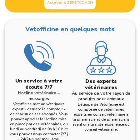
Accéder à ZEPETCOACH
Vetofficine en quelques mots
Un service à votre
Des experts
écoute 7/7
vétérinaires
Hotline vétérinaire –
Au service de votre rayon de
messages
produits pour animaux
Vetofficine met un vétérinaire
L’équipe de Vetofficine est
expert « derrière le comptoir »
composée de vétérinaires
de chacun de ses abonnés. Vous
experts en conseil vétérinaire à
pouvez appeler la Hotline mise
la pharmacie et de pharmaciens
en place par des vétérinaires, du
ayant une grande expérience du
lundi au vendredi de 9h à 18 h et
conseil vétérinaire.
vous pouvez nous contacter 7/7 j
- 24/24 h par mail, sms,