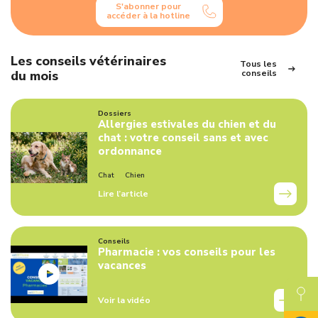
S'abonner pour
accéder à la hotline
Les conseils vétérinaires
Tous les
du mois
conseils
Dossiers
Allergies estivales du chien et du
chat : votre conseil sans et avec
ordonnance
Chat
Chien
Lire l’article
Conseils
Pharmacie : vos conseils pour les
vacances
Voir la vidéo