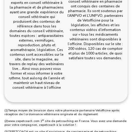
conseil vétérinaire en pharmacie
experts en conseil vétérinaire à
ont conquis des centaines de
la pharmacie et de pharmaciens
pharmacie. Ils sont soutenus par
ayant une grande expérience du
l’ANPVO et L’UNPVO, partenaires
conseil vétérinaire qui
de Vetofficine pour la
produisent des contenus de
législation, les affiches et les
référence dans tous les
contenus vidéos d’information
domaines du conseil vétérinaire,
sur « tous les médicaments
toutes espèces : antiparasitaires
vétérinaires sont disponibles à
externes, vermifuges,
l’officine. Disponibles sur le site :
reproduction, phyto et
200 vidéos, 120 cas de comptoir
aromathérapie, législation. Ces
et plus de 1000 articles, de quoi
contenus sont accessibles sur le
satisfaire toutes vos demandes.
site, dans le magazine, au
travers de replay des webinaires
live… Ainsi vous pouvez vous
former et vous informer à votre
rythme, tout aulong de l’année et
maintenir un haut niveau de
conseil vétérinaire à l‘officine
(1)Temps moyen de livraison dans votre pharmacie partenaire Vetofficine après
réception de l’ordonnance vétérinaire originale et du règlement
er
(2)
www.zepetcoach.com
1
site de petcoaching en France. Vous avez une demande
pour votre compagnon, zepetcoach à la solution !
(3)ZEPETCOACH est un site d’assistance, de conciergerie et de petcoaching