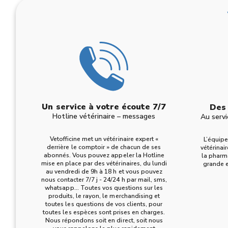
Un service à votre écoute 7/7
Des 
Hotline vétérinaire – messages
Au servi
Vetofficine met un vétérinaire expert «
L’équipe
derrière le comptoir » de chacun de ses
vétérinai
abonnés. Vous pouvez appeler la Hotline
la pharm
mise en place par des vétérinaires, du lundi
grande e
au vendredi de 9h à 18 h et vous pouvez
nous contacter 7/7 j - 24/24 h par mail, sms,
whatsapp… Toutes vos questions sur les
produits, le rayon, le merchandising et
toutes les questions de vos clients, pour
toutes les espèces sont prises en charges.
Nous répondons soit en direct, soit nous