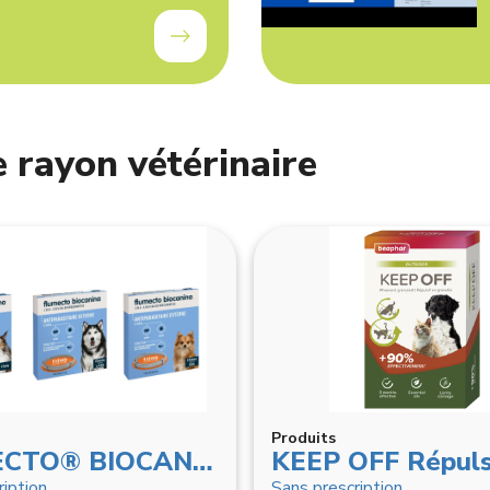
 rayon vétérinaire
Produits
FLUMECTO® BIOCANINA
ription
Sans prescription