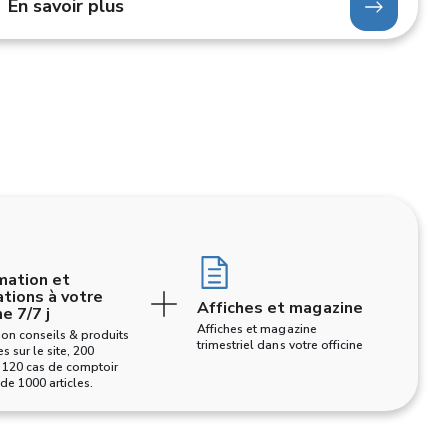
En savoir plus
Chat
Cheval
Chien
Formation
Formation
Accéder au contenu
Accéder au contenu
its
Tous les conseils
Toutes les formations produits
mation et
tions à votre
Affiches et magazine
e 7/7 j
Affiches et magazine
on conseils & produits
trimestriel dans votre officine
es sur le site, 200
 120 cas de comptoir
 de 1000 articles.