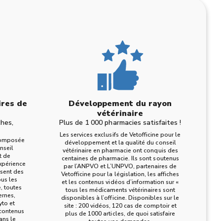
s
ires de
Développement du rayon
vétérinaire
ches,
Plus de 1 000 pharmacies satisfaites !
Les services exclusifs de Vetofficine pour le
 composée
développement et la qualité du conseil
nseil
vétérinaire en pharmacie ont conquis des
t de
centaines de pharmacie. Ils sont soutenus
xpérience
par l’ANPVO et L’UNPVO, partenaires de
isent des
Vetofficine pour la législation, les affiches
us les
et les contenus vidéos d’information sur «
, toutes
tous les médicaments vétérinaires sont
ernes,
disponibles à l’officine. Disponibles sur le
yto et
site : 200 vidéos, 120 cas de comptoir et
 contenus
plus de 1000 articles, de quoi satisfaire
ans le