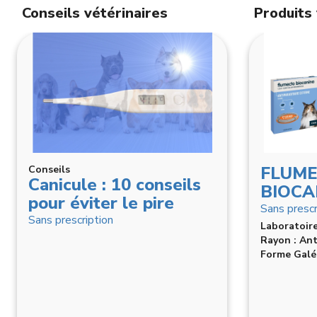
Conseils vétérinaires
Produits 
Derm Regul
FLUM
Conseils
Dossiers
Canicule : 10 conseils
Hydrat
BIOCA
Sans prescription
pour éviter le pire
nutriti
Laboratoire: Horse Master
Sans prescr
chaleu
Sans prescription
Rayon : Chevaux Aliments Complémentaires
Laboratoire
les pro
Forme Galénique : Liquide Voie Orale
Rayon : Ant
aux ri
Forme Galén
Sans prescr