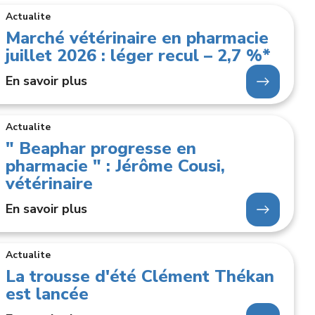
Actualite
Marché vétérinaire en pharmacie
juillet 2026 : léger recul – 2,7 %*
En savoir plus
Actualite
" Beaphar progresse en
pharmacie " : Jérôme Cousi,
if en
Derm Regul
Conseils
 :
vétérinaire
Canicule : 10 conseils
OOR
Sans prescription
vaux
pour éviter le pire
ts – 2
Laboratoire: Horse Master
En savoir plus
Sans prescription
Rayon : Chevaux Aliments Complémentaires
Forme Galénique : Liquide Voie Orale
Actualite
La trousse d'été Clément Thékan
est lancée