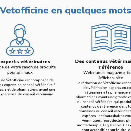
Vetofficine en quelques mot
Des contenus vétérina
experts vétérinaires
référence
ce de votre rayon de produits
pour animaux
Webinaires, magazine, fi
Affiches, site.
 de Vetofficine est composée de
La rédaction de Vetofficine est
res experts en conseil vétérinaire à
de vétérinaires experts en co
acie et de pharmaciens ayant une
vétérinaire à la pharmacie e
xpérience du conseil vétérinaire.
pharmaciens ayant une grande e
du conseil vétérinaire qui produ
contenus de référence dans to
domaines du conseil vétérinaire
espèces : antiparasitaires ext
vermifuges, reproduction, ph
aromathérapie, législation. Ces
sont accessibles sur le site, d