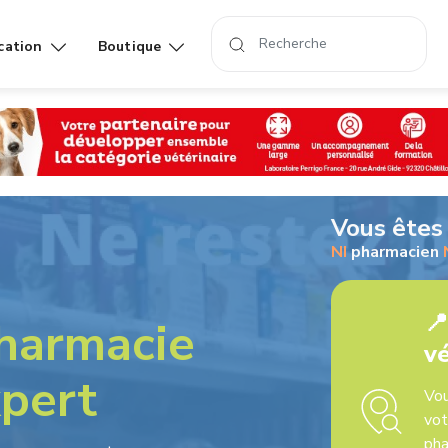
cation
Boutique
Affiches
Livres
rand
Vous êtes 
NI
pharmacien
📍
harmacie
vé
xpert
Vou
vot
pha