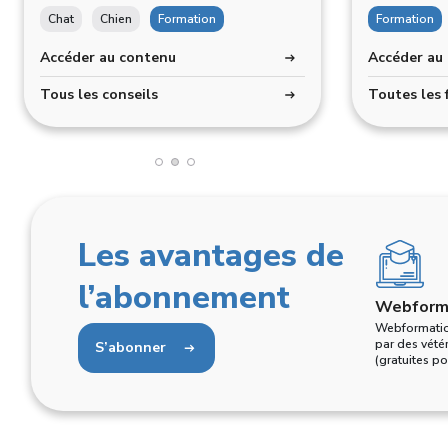
Chat
Cheval
Chien
Formation
Formation
Chat
Formation
Chi
Accéder au contenu
Accéder au contenu
Accéder au
Accéder au
Tous les conseils
Toutes les formations produits
Tous les co
Toutes les 
Les avantages de
l’abonnement
Webform
Webformatio
par des vétér
S’abonner
(gratuites p