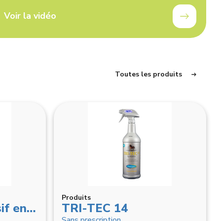
Voir la vidéo
Toutes les produits
Produits
KEEP OFF Répulsif en granulés OUTDOOR pour chiens & chats – 2 x 200 g
TRI-TEC 14
Sans prescription