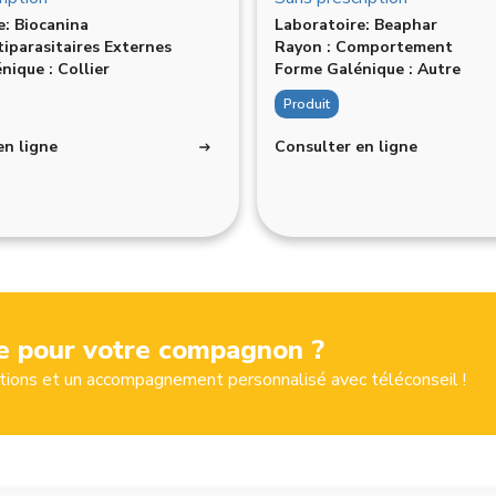
e: Biocanina
Laboratoire: Beaphar
tiparasitaires Externes
Rayon : Comportement
nique : Collier
Forme Galénique : Autre
Produit
en ligne
Consulter en ligne
 pour votre compagnon ?
ions et un accompagnement personnalisé avec téléconseil !