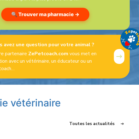
🔍 Trouver ma pharmacie →
s avez une question pour votre animal ?
e partenaire
ZePetcoach.com
vous met en
tion avec un vétérinaire, un éducateur ou un
coach…
ie vétérinaire
Toutes les actualités