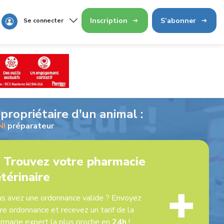
Inscription
S’abonner
Se connecter
propriétaire d'un animal :
NI
préparateur
 Trouvez votre pharmacie
térinaire
✚
s avez une ordonnance valide ? Envoyez
re ordonnance et recevez un tarif de la
rmacie expert la plus proche en
24h
!