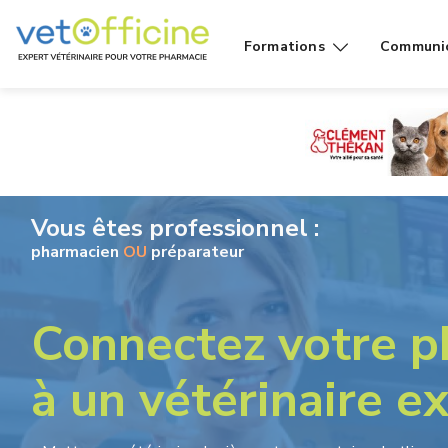
Formations
Communi
Conseils
Affiches
Cas de
Fiches
comptoir
Vidéos g
Produits
public
Vous êtes professionnel :
Rayons
pharmacien
OU
préparateur
Vidéo
Connectez votre p
à un vétérinaire e