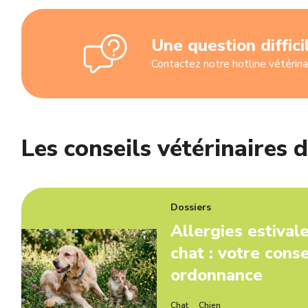
Une question diffici
Contactez notre hotline vétérina
Les conseils vétérinaires 
Dossiers
Allergies estival
chat : votre conse
ordonnance
Chat
Chien