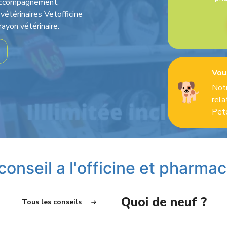
e-accompagnement,
vétérinaires Vetofficine
rayon vétérinaire.
Vou
🐕
Notr
rela
Pet
 conseil a l'officine et pharmac
Quoi de neuf ?
Tous les conseils