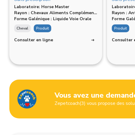
Laboratoire: Horse Master
Laboratoir
Rayon : Chevaux Aliments Complémentaires
Rayon : An
Forme Galénique : Liquide Voie Orale
Forme Galé
Cheval
Produit
Produit
Consulter en ligne
Consulter 
Vous avez une demande
Zepetcoach(3) vous propose des solut