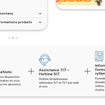
en
Formation
Cheval
Formation
Formation
 contenu
 contenu
Accéder au contenu
Accéder au contenu
nseils
formations produits
Tous les conseils
Toutes les formations produ
Infor
forma
Assistance 7/7 –
ations
rythm
Hotline 5/7
ns dispensées
Formati
Hotline téléphonique
inaires en visio
illimité
vétérinaire 5/7 et 7J/7 par mail
our les abonnés)
vidéos,
et sms
et plus