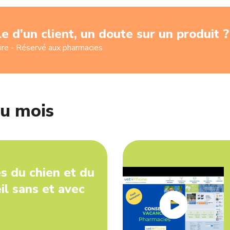
le d’un client, un doute sur un produit ?
ire - Réservé aux pharmacies
du mois
es du chien et du
il sans et avec