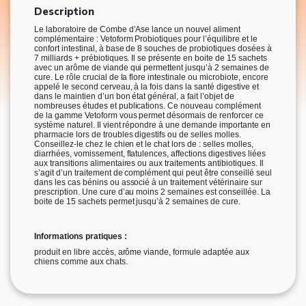
Description
Le laboratoire de Combe d’Ase lance un nouvel aliment
complémentaire : Vetoform Probiotiques pour l’équilibre et le
confort intestinal, à base de 8 souches de probiotiques dosées à
7 milliards + prébiotiques. Il se présente en boite de 15 sachets
avec un arôme de viande qui permettent jusqu’à 2 semaines de
cure. Le rôle crucial de la flore intestinale ou microbiote, encore
appelé le second cerveau, à la fois dans la santé digestive et
dans le maintien d’un bon état général, a fait l’objet de
nombreuses études et publications. Ce nouveau complément
de la gamme Vetoform vous permet désormais de renforcer ce
système naturel. Il vient répondre à une demande importante en
pharmacie lors de troubles digestifs ou de selles molles.
Conseillez-le chez le chien et le chat lors de : selles molles,
diarrhées, vomissement, flatulences, affections digestives liées
aux transitions alimentaires ou aux traitements antibiotiques. Il
s’agit d’un traitement de complément qui peut être conseillé seul
dans les cas bénins ou associé à un traitement vétérinaire sur
prescription. Une cure d’au moins 2 semaines est conseillée. La
boite de 15 sachets permet jusqu’à 2 semaines de cure.
Informations pratiques :
produit en libre accès, arôme viande, formule adaptée aux
chiens comme aux chats.