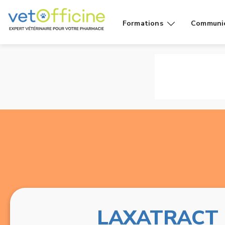
Formations
Communi
Conseils
Affiches
Cas de
Fiches
comptoir
Vidéos g
Produits
public
Rayons
Vidéo
LAXATRACT 66