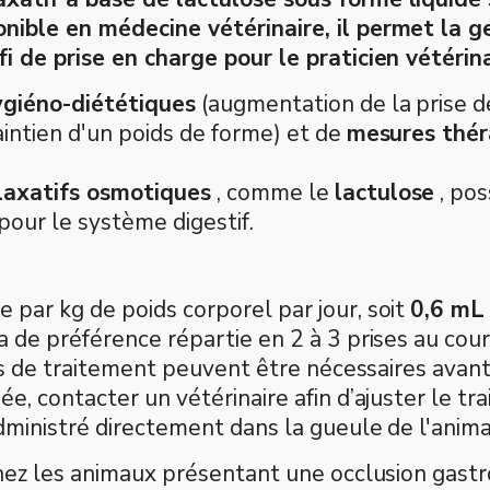
nible en médecine vétérinaire, il permet la 
i de prise en charge pour le praticien vétérin
giéno-diététiques
(augmentation de la prise d
aintien d'un poids de forme) et de
mesures thér
laxatifs osmotiques
, comme le
lactulose
, pos
pour le système digestif.
 par kg de poids corporel par jour, soit
0,6 mL
 de préférence répartie en 2 à 3 prises au cour
urs de traitement peuvent être nécessaires avan
e, contacter un vétérinaire afin d’ajuster le t
dministré directement dans la gueule de l'anima
chez les animaux présentant une occlusion gastr