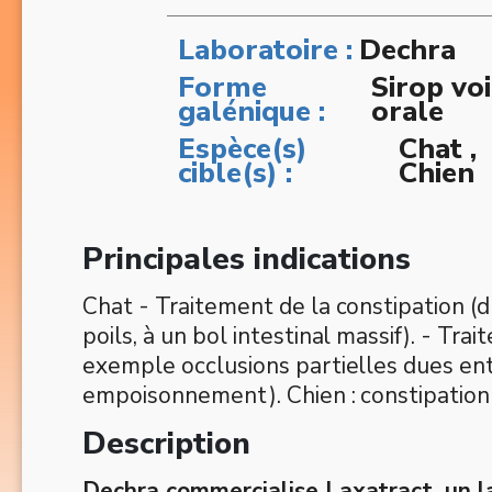
Laboratoire :
Dechra
Forme
Sirop vo
galénique :
orale
Espèce(s)
Chat ,
cible(s) :
Chien
Principales indications
Chat - Traitement de la constipation (d
poils, à un bol intestinal massif). - Tr
exemple occlusions partielles dues entr
empoisonnement). Chien : constipation
Description
Dechra commercialise Laxatract, un la