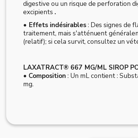
digestive ou un risque de perforation di
excipients
.
• Effets indésirables
: Des signes de f
traitement, mais s'atténuent généralem
(relatif); si cela survit, consultez un vét
LAXATRACT® 667 MG/ML SIROP P
• Composition
: Un mL contient : Substa
mg.