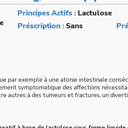
Principes Actifs :
Lactulose
ie
Préscription :
Sans
Pré
ue par exemple à une atonie intestinale consécu
aitement symptomatique des affections nécessitan
e autres à des tumeurs et fractures, un diverti
xatif à base de lactulose sous forme liquide 