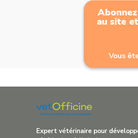
Abonnez 
au site e
Vous ête
Expert vétérinaire pour développe