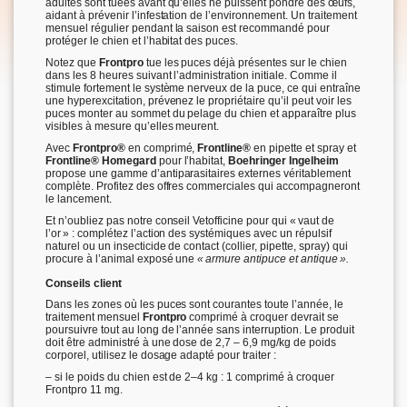
adultes sont tuées avant qu’elles ne puissent pondre des œufs,
aidant à prévenir l’infestation de l’environnement. Un traitement
mensuel régulier pendant la saison est recommandé pour
protéger le chien et l’habitat des puces.
Notez que
Frontpro
tue les puces déjà présentes sur le chien
dans les 8 heures suivant l’administration initiale. Comme il
stimule fortement le système nerveux de la puce, ce qui entraîne
une hyperexcitation, prévenez le propriétaire qu’il peut voir les
puces monter au sommet du pelage du chien et apparaître plus
visibles à mesure qu’elles meurent.
Avec
Frontpro®
en comprimé,
Frontline®
en pipette et spray et
Frontline® Homegard
pour l’habitat,
Boehringer Ingelheim
propose une gamme d’antiparasitaires externes véritablement
complète. Profitez des offres commerciales qui accompagneront
le lancement.
Et n’oubliez pas notre conseil Vetofficine pour qui « vaut de
l’or » : complétez l’action des systémiques avec un répulsif
naturel ou un insecticide de contact (collier, pipette, spray) qui
procure à l’animal exposé une
« armure antipuce et antique ».
Conseils client
Dans les zones où les puces sont courantes toute l’année, le
traitement mensuel
Frontpro
comprimé à croquer devrait se
poursuivre tout au long de l’année sans interruption. Le produit
doit être administré à une dose de 2,7 – 6,9 mg/kg de poids
corporel, utilisez le dosage adapté pour traiter :
– si le poids du chien est de 2–4 kg : 1 comprimé à croquer
Frontpro 11 mg.