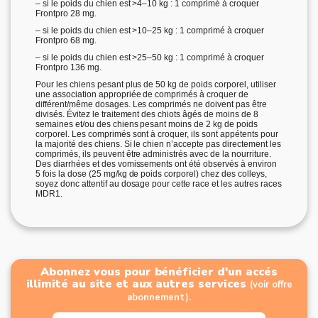
– si le poids du chien est >4–10 kg : 1 comprimé à croquer
Frontpro 28 mg.
– si le poids du chien est >10–25 kg : 1 comprimé à croquer
Frontpro 68 mg.
– si le poids du chien est >25–50 kg : 1 comprimé à croquer
Frontpro 136 mg.
Pour les chiens pesant plus de 50 kg de poids corporel, utiliser
une association appropriée de comprimés à croquer de
différent/même dosages. Les comprimés ne doivent pas être
divisés. Évitez le traitement des chiots âgés de moins de 8
semaines et/ou des chiens pesant moins de 2 kg de poids
corporel. Les comprimés sont à croquer, ils sont appétents pour
la majorité des chiens. Si le chien n’accepte pas directement les
comprimés, ils peuvent être administrés avec de la nourriture.
Des diarrhées et des vomissements ont été observés à environ
5 fois la dose (25 mg/kg de poids corporel) chez des colleys,
soyez donc attentif au dosage pour cette race et les autres races
MDR1.
Abonnez vous pour bénéficier d'un accés
illimité au site et aux autres services
(voir offre
abonnement).