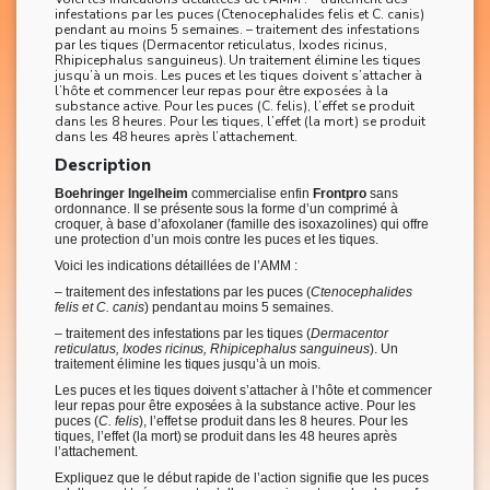
infestations par les puces (Ctenocephalides felis et C. canis)
pendant au moins 5 semaines. – traitement des infestations
par les tiques (Dermacentor reticulatus, Ixodes ricinus,
Rhipicephalus sanguineus). Un traitement élimine les tiques
jusqu’à un mois. Les puces et les tiques doivent s’attacher à
l’hôte et commencer leur repas pour être exposées à la
substance active. Pour les puces (C. felis), l’effet se produit
dans les 8 heures. Pour les tiques, l’effet (la mort) se produit
dans les 48 heures après l’attachement.
Description
Boehringer Ingelheim
commercialise enfin
Frontpro
sans
ordonnance. Il se présente sous la forme d’un comprimé à
croquer, à base d’afoxolaner (famille des isoxazolines) qui offre
une protection d’un mois contre les puces et les tiques.
Voici les indications détaillées de l’AMM :
– traitement des infestations par les puces (
Ctenocephalides
felis et C. canis
) pendant au moins 5 semaines.
– traitement des infestations par les tiques (
Dermacentor
reticulatus, Ixodes ricinus, Rhipicephalus sanguineus
). Un
traitement élimine les tiques jusqu’à un mois.
Les puces et les tiques doivent s’attacher à l’hôte et commencer
leur repas pour être exposées à la substance active. Pour les
puces (
C. felis
), l’effet se produit dans les 8 heures. Pour les
tiques, l’effet (la mort) se produit dans les 48 heures après
l’attachement.
Expliquez que le début rapide de l’action signifie que les puces