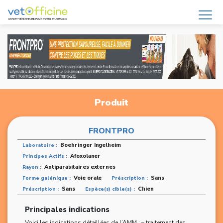
Produit
FRONTPRO
Boehringer Ingelheim
Laboratoire :
Afoxolaner
Principes Actifs :
Antiparasitaires externes
Rayon :
Voie orale
Sans
Forme galénique :
Préscription :
Sans
Chien
Préscription :
Espèce(s) cible(s) :
Principales indications
Voici les indications détaillées de l’AMM : – traitement des