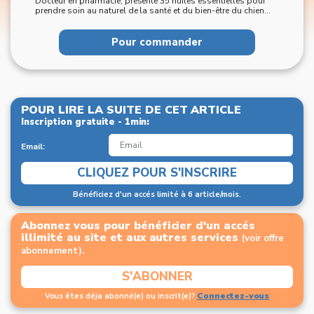
Docteur en pharmacie, présente 35 huiles essentielles pour
prendre soin au naturel de la santé et du bien-être du chien...
Pour commander
POUR LIRE LA SUITE DE CET ARTICLE
Inscription gratuite - 1min:
Email:
CLIQUEZ POUR S'INSCRIRE
Bénéficiez d'un accés limité à 6 article/mois.
Abonnez vous pour bénéficier d'un accés
illimité au site et aux autres services
(voir offre
abonnement).
S'ABONNER
Connectez-vous
Vous êtes déja abonné(e) ou inscrit(e)?