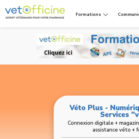
Formations
Communi
Conseils
Affiches
Cas de
Fiches
comptoir
Vidéos g
Produits
public
Rayons
Vidéo
Véto Plus - Numériq
Services "
Connexion digitale + magazine 
assistance véto + 