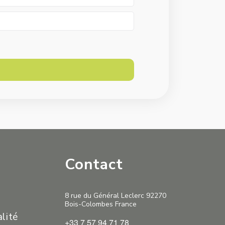
Contact
8 rue du Général Leclerc 92270
Bois-Colombes France
alité
+33 7 57 94 71 78