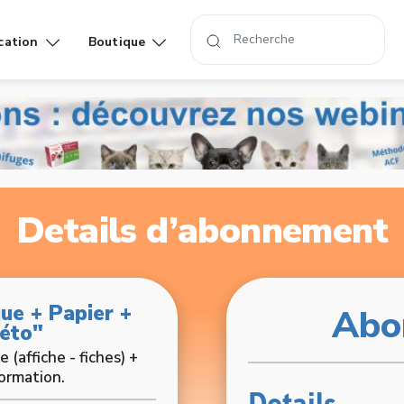
cation
Boutique
Affiches
Livres
rand
Details d’abonnement
ue + Papier +
Abo
véto"
(affiche - fiches) +
formation.
Details