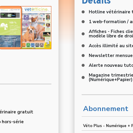
Hotline vétérinaire
1 web-formation / a
Affiches - Fiches cl
modèle libre de dro
Accès illimité au sit
Newsletter mensue
Alerte nouveau tuto
Magazine trimestrie
(Numérique+Papier)
Abonnement
rinaire gratuit
 hors-série
Véto Plus - Numérique + P