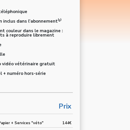
 téléphonique
n inclus dans l’abonnement⁽²⁾
ient couleur dans le magazine :
its à reproduire librement
e
lle
 vidéo vétérinaire gratuit
l + numéro hors-série
Prix
apier + Services "véto"
144€