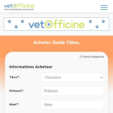
Acheter Guide Chien,
(*) champ obligatoire
Informations Acheteur
Titre*:
Prénom*:
Nom*: