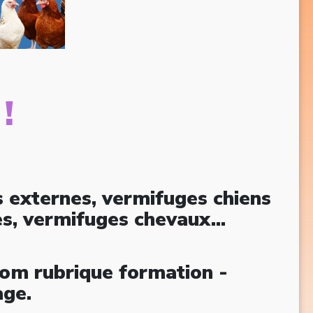
 !
es externes, vermifuges chiens
s, vermifuges chevaux...
com rubrique formation -
age.