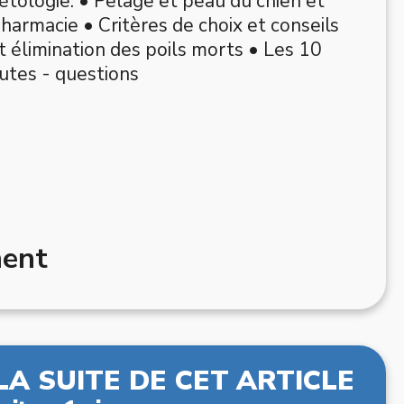
étologie. • Pelage et peau du chien et
harmacie • Critères de choix et conseils
 élimination des poils morts • Les 10
nutes - questions
ment
LA SUITE DE CET ARTICLE