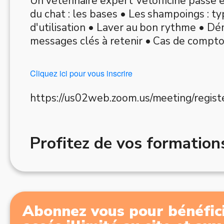
Un vétérinaire expert Vetofficine passe 
du chat : les bases • Les shampoings : t
d'utilisation • Laver au bon rythme • D
messages clés à retenir​ • Cas de compto
Cliquez ici pour vous inscrire
Lien d’inscription
https://us02web.zoom.us/meeting/reg
Profitez de vos formatio
Abonnez vous pour bénéfici