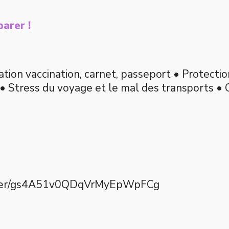
parer !
ation vaccination, carnet, passeport • Protecti
Stress du voyage et le mal des transports • C
gister/gs4A51v0QDqVrMyEpWpFCg