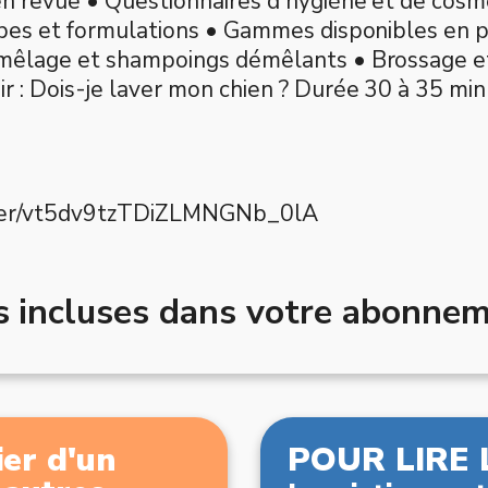
en revue • Questionnaires d'hygiène et de cosm
ypes et formulations • Gammes disponibles en p
émêlage et shampoings démêlants • Brossage et
ir : Dois-je laver mon chien ? Durée 30 à 35 mi
ister/vt5dv9tzTDiZLMNGNb_0lA
ns incluses dans votre abonne
er d'un
POUR LIRE 