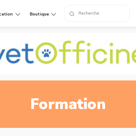
cation
Boutique
Affiches
Livres
rand
Formation