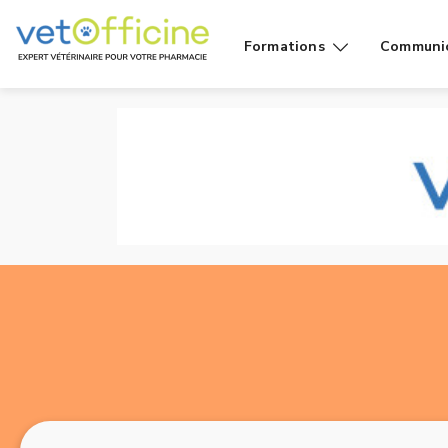
Formations
Communi
Conseils
Affiches
Cas de
Fiches
comptoir
Vidéos g
Produits
public
Rayons
Vidéo