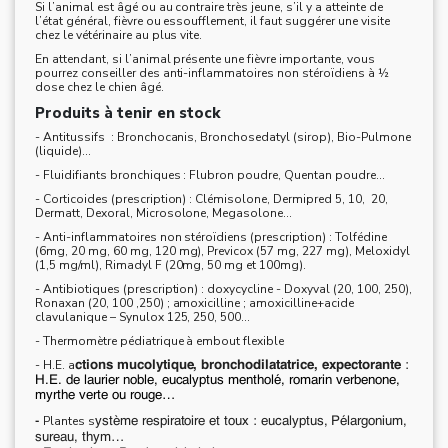
Si l’animal est âgé ou au contraire très jeune, s’il y a atteinte de
l’état général, fièvre ou essoufflement, il faut suggérer une visite
chez le vétérinaire au plus vite.
En attendant, si l’animal présente une fièvre importante, vous
pourrez conseiller des anti-inflammatoires non stéroïdiens à ½
dose chez le chien âgé.
Produits à tenir en stock
- Antitussifs : Bronchocanis, Bronchosedatyl (sirop), Bio-Pulmone
(liquide)...
- Fluidifiants bronchiques : Flubron poudre, Quentan poudre...
- Corticoides (prescription) : Clémisolone, Dermipred 5, 10, 20,
Dermatt, Dexoral, Microsolone, Megasolone...
- Anti-inflammatoires non stéroïdiens (prescription) : Tolfédine
(6mg, 20 mg, 60 mg, 120 mg), Previcox (57 mg, 227 mg), Meloxidyl
(1,5 mg/ml), Rimadyl F (20mg, 50 mg et 100mg).
- Antibiotiques (prescription) : doxycycline - Doxyval (20, 100, 250),
Ronaxan (20, 100 ,250) ; amoxicilline ; amoxicilline+acide
clavulanique – Synulox 125, 250, 500...
- Thermomètre pédiatrique à embout flexible
- H.E. a
ctions mucolytique, bronchodilatatrice, expectorante
:
H.E. de laurier noble, eucalyptus mentholé, romarin verbenone,
myrthe verte ou rouge…
Plantes s
-
ystème respiratoire et toux : eucalyptus,
Pélargonium,
sureau, thym…