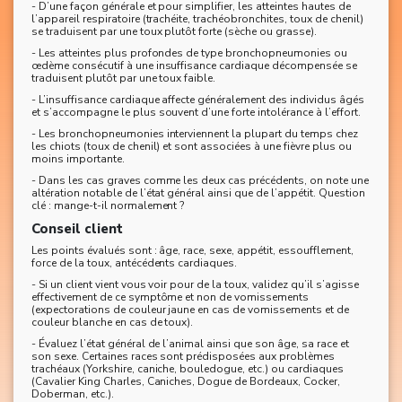
- D’une façon générale et pour simplifier, les atteintes hautes de
l’appareil respiratoire (trachéite, trachéobronchites, toux de chenil)
se traduisent par une toux plutôt forte (sèche ou grasse).
- Les atteintes plus profondes de type bronchopneumonies ou
œdème consécutif à une insuffisance cardiaque décompensée se
traduisent plutôt par une toux faible.
- L’insuffisance cardiaque affecte généralement des individus âgés
et s’accompagne le plus souvent d’une forte intolérance à l’effort.
- Les bronchopneumonies interviennent la plupart du temps chez
les chiots (toux de chenil) et sont associées à une fièvre plus ou
moins importante.
- Dans les cas graves comme les deux cas précédents, on note une
altération notable de l’état général ainsi que de l’appétit. Question
clé : mange-t-il normalement ?
Conseil client
Les points évalués sont : âge, race, sexe, appétit, essoufflement,
force de la toux, antécédents cardiaques.
- Si un client vient vous voir pour de la toux, validez qu’il s’agisse
effectivement de ce symptôme et non de vomissements
(expectorations de couleur jaune en cas de vomissements et de
couleur blanche en cas de toux).
- Évaluez l’état général de l’animal ainsi que son âge, sa race et
son sexe. Certaines races sont prédisposées aux problèmes
trachéaux (Yorkshire, caniche, bouledogue, etc.) ou cardiaques
(Cavalier King Charles, Caniches, Dogue de Bordeaux, Cocker,
Doberman, etc.).