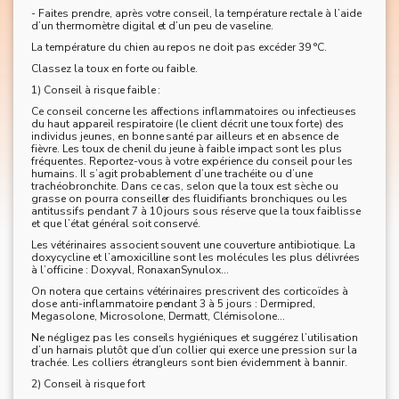
- Faites prendre, après votre conseil, la température rectale à l’aide
d’un thermomètre digital et d’un peu de vaseline.
La température du chien au repos ne doit pas excéder 39 °C.
Classez la toux en forte ou faible.
1) Conseil à risque faible :
Ce conseil concerne les affections inflammatoires ou infectieuses
du haut appareil respiratoire (le client décrit une toux forte) des
individus jeunes, en bonne santé par ailleurs et en absence de
fièvre. Les toux de chenil du jeune à faible impact sont les plus
fréquentes. Reportez-vous à votre expérience du conseil pour les
humains. Il s’agit probablement d’une trachéite ou d’une
trachéobronchite. Dans ce cas, selon que la toux est sèche ou
grasse on pourra conseiller des fluidifiants bronchiques ou les
antitussifs pendant 7 à 10 jours sous réserve que la toux faiblisse
et que l’état général soit conservé.
Les vétérinaires associent souvent une couverture antibiotique. La
doxycycline et l’amoxicilline sont les molécules les plus délivrées
à l’officine : Doxyval, RonaxanSynulox...
On notera que certains vétérinaires prescrivent des corticoïdes à
dose anti-inflammatoire pendant 3 à 5 jours : Dermipred,
Megasolone, Microsolone, Dermatt, Clémisolone...
Ne négligez pas les conseils hygiéniques et suggérez l’utilisation
d’un harnais plutôt que d’un collier qui exerce une pression sur la
trachée. Les colliers étrangleurs sont bien évidemment à bannir.
2) Conseil à risque fort