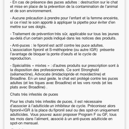
- En cas de présence des puces adultes : destruction sur le chat
et mise en place de la prévention de la contamination de l’animal
et de son environnement.
- Aucune précaution à prendre pour l’enfant et la femme enceinte,
si ce n’est le soin apporté à appliquer la pipette pour éviter d’en
mettre sur ses doigts.
- Traitement de prévention très sûr, applicable sur tous les jeunes
au-delà d’un certain poids indiqué dans les notices des produits.
- Anti-puces
: le fipronil est actif contre les puce adultes.
L'association fipronil et S-méthoprène (ou autre IGR) présente
l’avantage de bloquer la ponte d’oeufs et le cycle de
reproduction.
- Spécialités « mixtes »
: d’autres produits sur prescription sont à
la disposition des professionnels. Ce sont Stronghold
(sélamectine), Advocate (imidaclopride et moxidectine) et
Broadline. En un seul geste, le chat est protégé contre les puces
adultes (et les tiques avec Broadline) et les vers ronds
(et les
plats avec Broadline)
.
Chats très infestés de puces
Pour les chats très infestés de puces, il est nécessaire
d’associer à l’adulticide un inhibiteur de cycle. Préconisez alors
fipronil+IGR à la place du fipronil seul ou des spot-on uniquement
adulticides. Vous pouvez aussi proposer Program F ou GF, tous
les mois dans l’aliment, associé à un anti-puces adulticide en
spot-on mensuel.