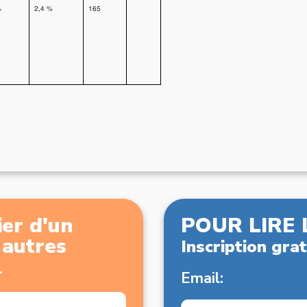
%
2,4 %
165
er d'un
POUR LIRE 
x autres
Inscription grat
.
Email: