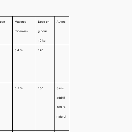
lose
Matières
Dose en
Autres
minérales
g pour
10 kg
5,4 %
170
6,5 %
150
Sans
additif
100 %
naturel