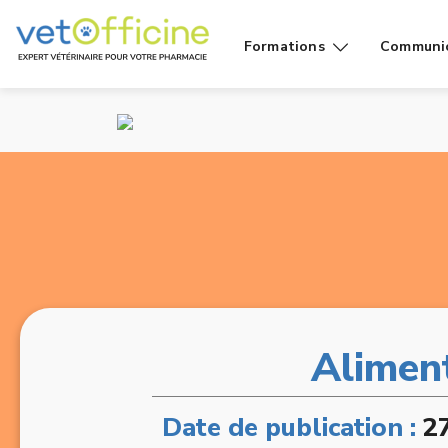
Formations
Communi
Conseils
Affiches
Cas de
Fiches
comptoir
Vidéos g
Produits
public
Rayons
Vidéo
Aliment
Date de publication :
2