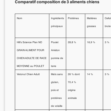
Comparatif composition de 3 aliments chiens
Nom
Ingrédients
Protéines
Matières
Cellu
principaux
grasses
brute
Hill’s Science Plan NO
Poulet
28,8 %
16,9 %
3 %
GRAIN ALIMENT POUR
Amidon
CHIEN ADULTE DE RACE
pomme de
MOYENNE au POULET
terre
Vetonut Chien Adult
Maïs sans
26 % dont
14 %
3 %
gluten,
70,4 %
pois et
origine
protéines
animale
de volaille