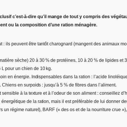
sif c’est-à-dire qu’il mange de tout y compris des végétaux 
iment ou la composition d’une ration ménagère.
 : ils peuvent être tantôt charognard (mangent des animaux morts
matière sèche) 20 à 30 % de protéines, 10 à 20 % de lipides et 
 L pour un chien de 10 kg.
oin en énergie. Indispensables dans la ration : l’acide linoléique
t. Chiens en surpoids : jusqu’à 5 % de fibres dans l’aliment.
t sensible à la texture et à l’odeur de son aliment : conseillez d’
nergétique de la ration, mais il est préférable de lui donner deu
rs un régime naturel), BARF (« des os et de la nourriture crue »