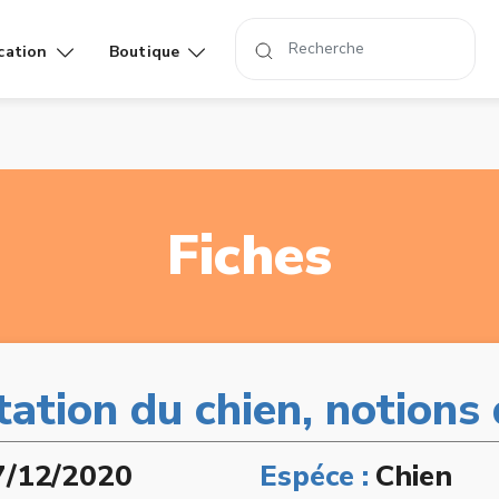
cation
Boutique
Affiches
Livres
rand
Fiches
ation du chien, notions
7/12/2020
Espéce :
Chien