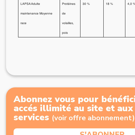
LAPSA Adulte
Protéines
30 %
18 %
4,0 
maintenance Moyenne
de
race
volailles,
pois
Abonnez vous pour bénéfici
accés illimité au site et au
services
(voir offre abonnement)
S'ABONNER