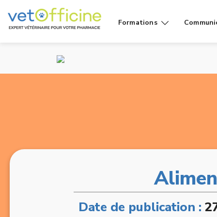
Formations
Communi
Conseils
Affiches
Cas de
Fiches
comptoir
Vidéos g
Produits
public
Rayons
Vidéo
Alimen
Date de publication :
2