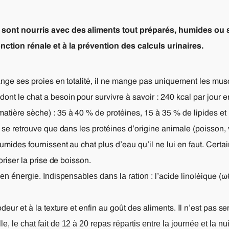
s sont nourris avec des aliments tout préparés, humides ou s
nction rénale et à la prévention des calculs urinaires.
mange ses proies en totalité, il ne mange pas uniquement les musc
ont le chat a besoin pour survivre à savoir : 240 kcal par jour e
matière sèche) : 35 à 40 % de protéines, 15 à 35 % de lipides et
ne se retrouve que dans les protéines d’origine animale (poisson,
 humides fournissent au chat plus d’eau qu’il ne lui en faut. Cert
voriser la prise de boisson.
n en énergie. Indispensables dans la ration :
l’acide linoléique (
odeur et à la texture et enfin au goût des aliments. Il n’est pas s
, le chat fait de 12 à 20 repas répartis entre la journée et la n