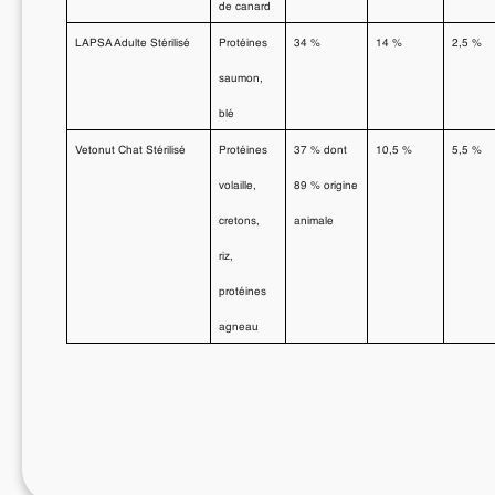
de canard
LAPSA Adulte Stérilisé
Protéines
34 %
14 %
2,5 %
saumon,
blé
Vetonut Chat Stérilisé
Protéines
37 % dont
10,5 %
5,5 %
volaille,
89 % origine
cretons,
animale
riz,
protéines
agneau