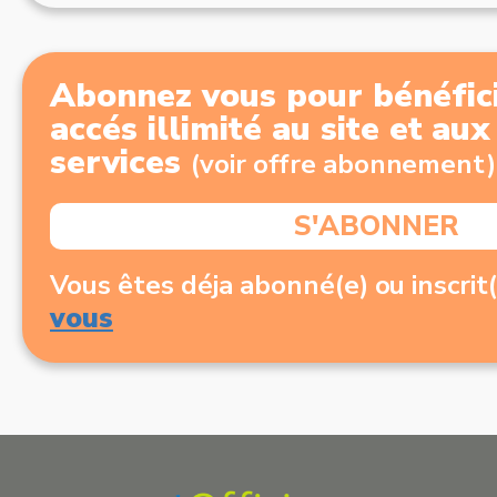
Abonnez vous pour bénéfici
accés illimité au site et au
services
(voir offre abonnement)
S'ABONNER
Vous êtes déja abonné(e) ou inscrit
vous