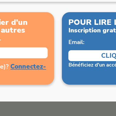
er d'un
POUR LIRE 
x autres
Inscription grat
.
Email:
CLI
Bénéficiez d'un accé
Connectez-
(e)?