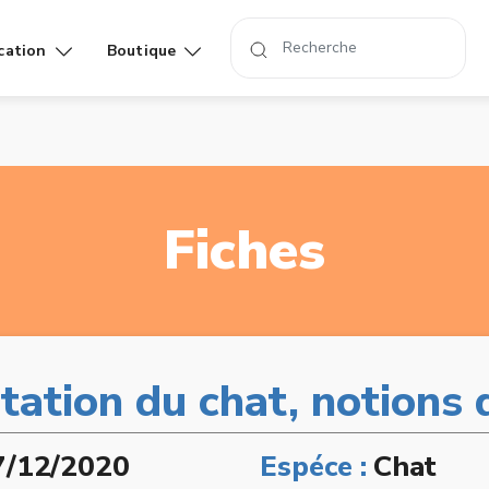
cation
Boutique
Affiches
Livres
rand
Fiches
tation du chat, notions 
7/12/2020
Espéce :
Chat