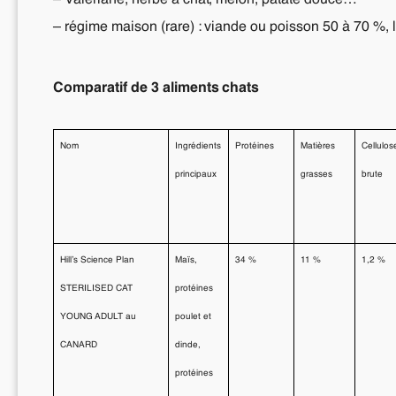
– Valériane, herbe à chat, melon, patate douce…
– régime maison (rare) : viande ou poisson 50 à 70 %, l
Comparatif de 3 aliments chats
Nom
Ingrédients
Protéines
Matières
Cellulos
principaux
grasses
brute
Hill’s Science Plan
Maïs,
34 %
11 %
1,2 %
STERILISED CAT
protéines
YOUNG ADULT au
poulet et
CANARD
dinde,
protéines