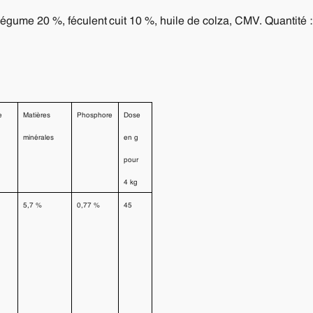
égume 20 %, féculent cuit 10 %, huile de colza, CMV. Quantité : 
e
Matières
Phosphore
Dose
minérales
en g
pour
4 kg
5,7 %
0,77 %
45