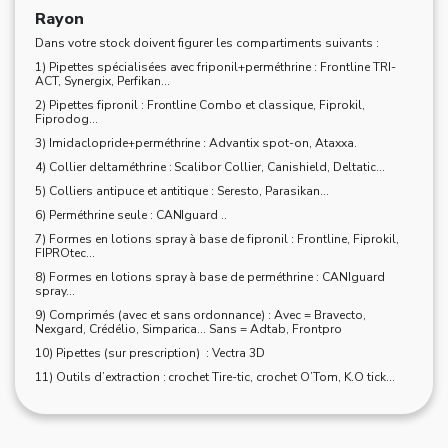
Rayon
Dans votre stock doivent figurer les compartiments suivants :
1) Pipettes spécialisées avec friponil+perméthrine : Frontline TRI-
ACT, Synergix, Perfikan...
2) Pipettes fipronil : Frontline Combo et classique, Fiprokil,
Fiprodog…
3) Imidaclopride+perméthrine : Advantix spot-on, Ataxxa.
4) Collier deltaméthrine : Scalibor Collier, Canishield, Deltatic...
5) Colliers antipuce et antitique : Seresto, Parasikan…
6) Perméthrine seule : CANIguard ..
7) Formes en lotions spray à base de fipronil : Frontline, Fiprokil,
FIPROtec…
8) Formes en lotions spray à base de perméthrine : CANIguard
spray...
9) Comprimés (avec et sans ordonnance) : Avec = Bravecto,
Nexgard, Crédélio, Simparica... Sans = Adtab, Frontpro
10) Pipettes (sur prescription) : Vectra 3D
11) Outils d’extraction : crochet Tire-tic, crochet O’Tom, K.O tick…