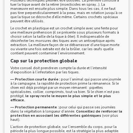
Plusieurs techniques peuvent être utilisées. La première consiste à
tuer la tique avant de la retirer (insecticides en spray…). La
manœuvre est ensuite plus simple. Dans tous les cas, il ne faut
pas tirer perpendiculairement à la peau, mais en rotation jusqu’à ce
que la tique se décroche d’elle même. Certains crochets spéciaux
peuvent être utilisés.
Le crochet en plastique est un crochet simple avec une fente pour
une meilleure préhension (il se présente sous plusieurs formats à
choisir selon la taille de la tique à ôter). Il indispensable de
désinfecter les morsures des tiques avec un antiseptique après
extraction. La meilleure façon de se débarrasser d’une tique morte
ou vivante une fois extraite est de la brûler, car les œufs quelle
contient peuvent contaminer l’environnement.
Cap sur la protection globale
Votre conseil doit prendre en compte la durée et l’intensité
d’exposition à l’infestation par les tiques.
— Protection courte durée :
pour l’animal qui passe une journée
à la campagne, la rapidité de protection prime la rémanence. Si le
chien est déjà protégé par un moyen rémanent : pipettes
spécialisées, collier, comprimés, tout va bien. Si le chien n’est pas
protégé,
le spray reste le moyen le plus simple et le plus
efficace.
— Protection permanente :
pour celui qui passe ses journées
dans la végétation à longueur d’année.
Conseillez de renforcer la
protection en associant les différentes galéniques
(voir plus
haut).
L’action de protection globale, sur l’ensemble du corps, pour la
période la plus longue possible, est la stratégie la plus adaptée.