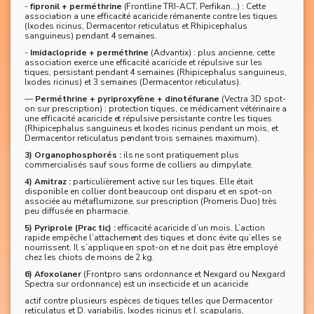
-
fipronil + perméthrine
(Frontline TRI-ACT, Perfikan…) : Cette
association a une efficacité acaricide rémanente contre les tiques
(Ixodes ricinus, Dermacentor reticulatus et Rhipicephalus
sanguineus) pendant 4 semaines.
-
Imidaclopride + perméthrine
(Advantix) : plus ancienne, cette
association exerce une efficacité acaricide et répulsive sur les
tiques, persistant pendant 4 semaines (Rhipicephalus sanguineus,
Ixodes ricinus) et 3 semaines (Dermacentor reticulatus).
—
Perméthrine + pyriproxyfène + dinotéfurane
(Vectra 3D spot-
on sur prescription) : protection tiques, ce médicament vétérinaire a
une efficacité acaricide et répulsive persistante contre les tiques
(Rhipicephalus sanguineus et Ixodes ricinus pendant un mois, et
Dermacentor reticulatus pendant trois semaines maximum).
3) Organophosphorés :
ils ne sont pratiquement plus
commercialisés sauf sous forme de colliers au dimpylate.
4) Amitraz :
particulièrement active sur les tiques. Elle était
disponible en collier dont beaucoup ont disparu et en spot-on
associée au métaflumizone, sur prescription (Promeris Duo) très
peu diffusée en pharmacie.
5) Pyriprole (Prac tic) :
efficacité acaricide d’un mois. L’action
rapide empêche l’attachement des tiques et donc évite qu’elles se
nourrissent. Il s’applique en spot-on et ne doit pas être employé
chez les chiots de moins de 2 kg.
6) Afoxolaner
(Frontpro sans ordonnance et Nexgard ou Nexgard
Spectra sur ordonnance) est un insecticide et un acaricide
actif contre plusieurs espèces de tiques telles que Dermacentor
reticulatus et D. variabilis, Ixodes ricinus et I. scapularis,