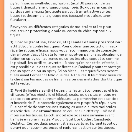
pyréthrinoïdes synthétiques, fipronil (actif 30 jours contre les
tiques), dinétofurane, organophosphorés (toxiques en cas de
surdosage), amitraz (molécule particulièrement active sur les
tiques) et désormais le groupe des isoxazolines : afoxolaner,
fluralaner, ...
Revoyons les différentes catégories de molécules utiles pour
réaliser une protection globale du corps du chien exposé aux
tiques.
1) Fipronil (Frontline, Fiprokil, etc.) leader et sans prescription :
actif 30 jours contre les tiques. Pour obtenir une protection mieux
répartie et plus efficace, nous vous recommandons de conseiller
de renforcer l’activité de la forme en spot-on par une application de
lotion en spray sur les zones du corps les plus exposées comme
le poitrail, les oreilles, le ventre… Notez qu’en zone très infestée, il
est possible que des tiques se fixent sur l’animal pourtant protégé
par un spot-on ou un spray. Selon Mérial, les tiques fixées seront
tuées avant l’échéance fatidique des 48 heures. Il faut donc rassurer
le client sur les risques de transmission des maladies dont la tique
est le vecteur.
2) Pyréthrinoïdes synthétiques :
ils restent économiques et très
efficaces (effets répulsifs et létaux), seuls, ou de plus en plus en
association avec d’autres molécules. La perméthrine est acaricide
et insecticide. Elle possède également des propriétés répulsives.
Elle bénéficie de nombreuses synergies avec d’autres molécules
insecticides. La
deltaméthrine
en collier a un effet répulsif de 6
mois sur les tiques. Le collier doit être posé une semaine avant
l’arrivée en zone infestée. Produit : Scalibor Collier, Canishield,
Deltatic... Ces produits peuvent être associés au fipronil (spot ou
spray) pour couvrir les puces et renforcer l’action sur les tiques.