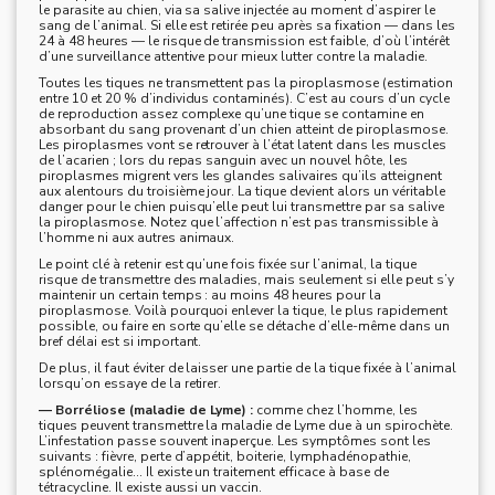
le parasite au chien, via sa salive injectée au moment d’aspirer le
sang de l’animal. Si elle est retirée peu après sa fixation — dans les
24 à 48 heures — le risque de transmission est faible, d’où l’intérêt
d’une surveillance attentive pour mieux lutter contre la maladie.
Toutes les tiques ne transmettent pas la piroplasmose (estimation
entre 10 et 20 % d’individus contaminés). C’est au cours d’un cycle
de reproduction assez complexe qu’une tique se contamine en
absorbant du sang provenant d’un chien atteint de piroplasmose.
Les piroplasmes vont se retrouver à l’état latent dans les muscles
de l’acarien ; lors du repas sanguin avec un nouvel hôte, les
piroplasmes migrent vers les glandes salivaires qu’ils atteignent
aux alentours du troisième jour. La tique devient alors un véritable
danger pour le chien puisqu’elle peut lui transmettre par sa salive
la piroplasmose. Notez que l’affection n’est pas transmissible à
l’homme ni aux autres animaux.
Le point clé à retenir est qu’une fois fixée sur l’animal, la tique
risque de transmettre des maladies, mais seulement si elle peut s’y
maintenir un certain temps : au moins 48 heures pour la
piroplasmose. Voilà pourquoi enlever la tique, le plus rapidement
possible, ou faire en sorte qu’elle se détache d’elle-même dans un
bref délai est si important.
De plus, il faut éviter de laisser une partie de la tique fixée à l’animal
lorsqu’on essaye de la retirer.
— Borréliose (maladie de Lyme) :
comme chez l’homme, les
tiques peuvent transmettre la maladie de Lyme due à un spirochète.
L’infestation passe souvent inaperçue. Les symptômes sont les
suivants : fièvre, perte d’appétit, boiterie, lymphadénopathie,
splénomégalie... Il existe un traitement efficace à base de
tétracycline. Il existe aussi un vaccin.