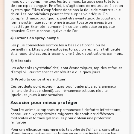
mois ou un comprimé tous les trois mois. La tique sera tuée lors
de son repas sanguin. En effet, il s’agit donc de molécules à action
systémique. Elles n’empêchent donc pas la tique de monter sur le
chien. Les propriétaires peuvent être surpris voir déçus. On
comprend mieux pourquoi, il peut être avantageux de coupler une
forme systémique et une forme à action locale ou mieux à un
insectifuge. Exemple : comprimé + collier spécialisé ou pipette
répusive. C'est le conseil qui vaut de l'or !
4) Lotions en spray-pompe
Les plus conseillées sont celles à base de fipronil ou de
perméthrine. Elles sont employées lorsqu’on recherche l’efficacité
et la rapidité d’action, à raison d’une à deux applications par mois.
5) Aérosols
Les aérosols (pyréthrinoïdes) sont économiques, rapides et faciles
d’emploi. Leur rémanence est réduite à quelques jours.
6) Produits concentrés à diluer
Ces produits sont économiques pour traiter plusieurs animaux
(chiens de chasse, chenil). Leur rémanence est plus réduite
(quelques jours à une semaine).
Associer pour mieux protéger
Pour les animaux exposés en permanence à de fortes infestations,
conseillez aux propriétaires exigeants de combiner différentes
molécules et formes galéniques pour obtenir une protection
renforcée.
Pour une efficacité maximum dès la sortie de l’officine, conseillez
d’appliquer directement une lotion en spray en insistant sur les