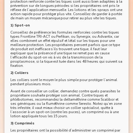
protection renforcée contre les tiques sont aussi bien adaptées à la
prévention sur de longues périodes si les propriétaires ont pris le
réflexe de l’application mensuelle. Les lotions et les sprays ont une
action rapide pour protéger plus vite. Conseillez de garder à portée
de main un moyen mécanique pour retirer au plus vite les tiques.
1) Spot-on
Conseillez de préférence les formules renforcées contre les tiques
types Frontline TRI-ACT ou Perfikan, ou Synergix, ou Advantix, car
elles combinent un effet répulsif et létal sur les tiques pour une
meilleure protection. Les propriétaires pensent parfois que ce type
de produit est inefficace s’ils trouvent une tique, il faut leur
expliquer que la présence d’une tique ne remet pas en cause
l’efficacité du spot-on vis à vis de la transmission de la
piroplasmose, si la tique est tuée dans les 48 heures qui suivent sa
fixation.
2) Colliers
Les colliers sont le moyen le plus simple pour protéger l’animal
pendant plusieurs mois.
Avant de conseiller un collier, demandez contre quels parasites le
propriétaire souhaite protéger son animal. Contre tiques et
phlébotomes, recommandez la deltaméthrine comme Scalibor et
ses génériques ou la fluméthrine comme Seresto. Notez qu’en zone
très infestée, il vaut mieux choisir un collier spécialisé, quitte à
l’associer à un spot-on (contre les puces), un comprimé ou à une
lotion appliquée tous les 15 jours.
3) Comprimés
Les propriétaires ont la possibilité d’administrer un comprimé par