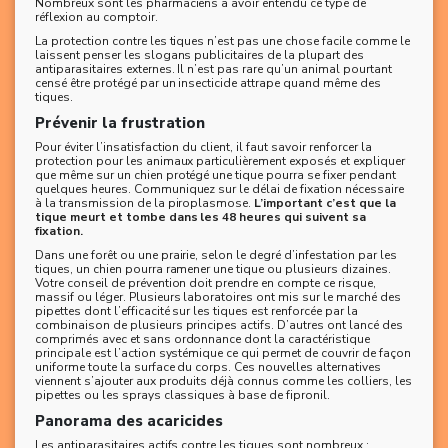
Nombreux sont les pharmaciens à avoir entendu ce type de
réflexion au comptoir.
La protection contre les tiques n’est pas une chose facile comme le
laissent penser les slogans publicitaires de la plupart des
antiparasitaires externes. Il n’est pas rare qu’un animal pourtant
censé être protégé par un insecticide attrape quand même des
tiques.
Prévenir la frustration
Pour éviter l’insatisfaction du client, il faut savoir renforcer la
protection pour les animaux particulièrement exposés et expliquer
que même sur un chien protégé une tique pourra se fixer pendant
quelques heures. Communiquez sur le délai de fixation nécessaire
à la transmission de la piroplasmose.
L’important c’est que la
tique meurt et tombe dans les 48 heures qui suivent sa
fixation.
Dans une forêt ou une prairie, selon le degré d’infestation par les
tiques, un chien pourra ramener une tique ou plusieurs dizaines.
Votre conseil de prévention doit prendre en compte ce risque,
massif ou léger. Plusieurs laboratoires ont mis sur le marché des
pipettes dont l’efficacité sur les tiques est renforcée par la
combinaison de plusieurs principes actifs. D’autres ont lancé des
comprimés avec et sans ordonnance dont la caractéristique
principale est l’action systémique ce qui permet de couvrir de façon
uniforme toute la surface du corps. Ces nouvelles alternatives
viennent s’ajouter aux produits déjà connus comme les colliers, les
pipettes ou les sprays classiques à base de fipronil.
Panorama des acaricides
Les antiparasitaires actifs contre les tiques sont nombreux :