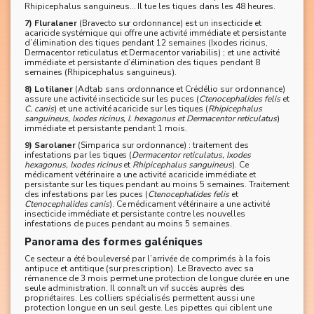
Rhipicephalus sanguineus… Il tue les tiques dans les 48 heures.
7) Fluralaner
(Bravecto sur ordonnance) est un insecticide et
acaricide systémique qui offre une activité immédiate et persistante
d’élimination des tiques pendant 12 semaines (Ixodes ricinus,
Dermacentor reticulatus et Dermacentor variabilis) ; et une activité
immédiate et persistante d’élimination des tiques pendant 8
semaines (Rhipicephalus sanguineus).
8) Lotilaner
(Adtab sans ordonnance et Crédélio sur ordonnance)
assure une activité insecticide sur les puces (
Ctenocephalides felis
et
C. canis
) et une activité acaricide sur les tiques (
Rhipicephalus
sanguineus, Ixodes ricinus, I. hexagonus et Dermacentor reticulatus
)
immédiate et persistante pendant 1 mois.
9) Sarolaner
(Simparica sur ordonnance) : traitement des
infestations par les tiques (
Dermacentor reticulatus, Ixodes
hexagonus, Ixodes ricinus
et
Rhipicephalus sanguineus
). Ce
médicament vétérinaire a une activité acaricide immédiate et
persistante sur les tiques pendant au moins 5 semaines. Traitement
des infestations par les puces (
Ctenocephalides felis
et
Ctenocephalides canis
). Ce médicament vétérinaire a une activité
insecticide immédiate et persistante contre les nouvelles
infestations de puces pendant au moins 5 semaines.
Panorama des formes galéniques
Ce secteur a été bouleversé par l’arrivée de comprimés à la fois
antipuce et antitique (sur prescription). Le Bravecto avec sa
rémanence de 3 mois permet une protection de longue durée en une
seule administration. Il connaît un vif succès auprès des
propriétaires. Les colliers spécialisés permettent aussi une
protection longue en un seul geste. Les pipettes qui ciblent une