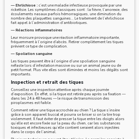
— Ehrlichiose :
c’est une maladie infectieuse provoquée par une
rickettsie. Les symptômes classiques sont : la fièvre, l’anorexie, des
écoulements nasaux parfois hémorragiques, une diminution du
nombre des plaquettes sanguines... Le traitement de l’ehrlichiose
fait appel à l’administration d’antibiotiques.
— Réactions inflammatoires
Leur morsure provoque une réaction inflammatoire importante,
fréquemment à l’origine d’abcès. Retirer complètement les tiques
prévient ce type de complication.
— Spoliation sanguine
Les tiques peuvent être à l’origine d’une spoliation sanguine
néfaste lors d’infestation massive ou sur un animal jeune ou de
petit format. Plus vite elles sont éliminées et moins les dégâts sont
importants.
Inspection et retrait des tiques
Conseillez une inspection attentive après chaque journée
d’exposition. En effet, si la tique est retirée peu après sa fixation —
dans les 24 à 48 heures — le risque de transmission des
piroplasmes est faible.
Comment retirer une tique accrochée au chien ? La tique s’insère
grâce à son appareil buccal et pourra se briser si on la tire trop
violemment. Il faut éviter de presser la tique entre les doigts alors
qu’elle est encore fixée sur la peau du chien, car les substances
toxiques et infectieuses qu’elle contient seraient alors injectées
dans le corps de l’animal.