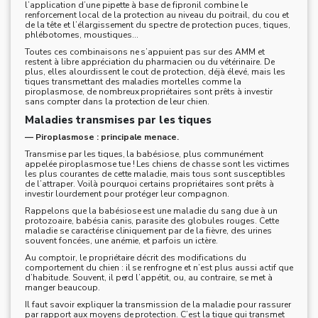
l’application d’une pipette à base de fipronil combine le
renforcement local de la protection au niveau du poitrail, du cou et
de la tête et l’élargissement du spectre de protection puces, tiques,
phlébotomes, moustiques…
Toutes ces combinaisons ne s’appuient pas sur des AMM et
restent à libre appréciation du pharmacien ou du vétérinaire. De
plus, elles alourdissent le cout de protection, déjà élevé, mais les
tiques transmettant des maladies mortelles comme la
piroplasmose, de nombreux propriétaires sont prêts à investir
sans compter dans la protection de leur chien.
Maladies transmises par les tiques
— Piroplasmose : principale menace.
Transmise par les tiques, la babésiose, plus communément
appelée piroplasmose tue ! Les chiens de chasse sont les victimes
les plus courantes de cette maladie, mais tous sont susceptibles
de l’attraper. Voilà pourquoi certains propriétaires sont prêts à
investir lourdement pour protéger leur compagnon.
Rappelons que la babésiose est une maladie du sang due à un
protozoaire, babésia canis, parasite des globules rouges. Cette
maladie se caractérise cliniquement par de la fièvre, des urines
souvent foncées, une anémie, et parfois un ictère.
Au comptoir, le propriétaire décrit des modifications du
comportement du chien : il se renfrogne et n’est plus aussi actif que
d’habitude. Souvent, il perd l’appétit, ou, au contraire, se met à
manger beaucoup.
Il faut savoir expliquer la transmission de la maladie pour rassurer
par rapport aux moyens de protection. C’est la tique qui transmet