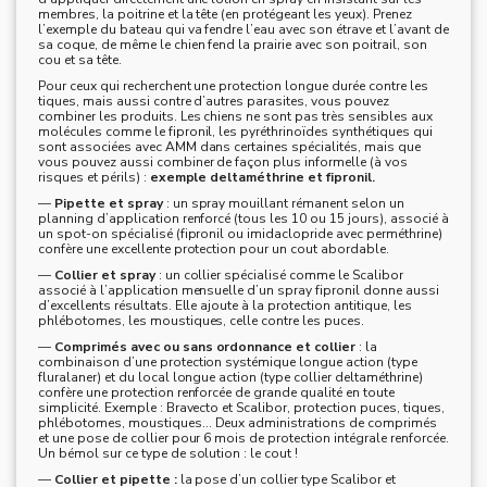
membres, la poitrine et la tête (en protégeant les yeux). Prenez
l’exemple du bateau qui va fendre l’eau avec son étrave et l’avant de
sa coque, de même le chien fend la prairie avec son poitrail, son
cou et sa tête.
Pour ceux qui recherchent une protection longue durée contre les
tiques, mais aussi contre d’autres parasites, vous pouvez
combiner les produits. Les chiens ne sont pas très sensibles aux
molécules comme le fipronil, les pyréthrinoïdes synthétiques qui
sont associées avec AMM dans certaines spécialités, mais que
vous pouvez aussi combiner de façon plus informelle (à vos
risques et périls) :
exemple deltaméthrine et fipronil.
—
Pipette et spray
: un spray mouillant rémanent selon un
planning d’application renforcé (tous les 10 ou 15 jours), associé à
un spot-on spécialisé (fipronil ou imidaclopride avec perméthrine)
confère une excellente protection pour un cout abordable.
—
Collier et spray
: un collier spécialisé comme le Scalibor
associé à l’application mensuelle d’un spray fipronil donne aussi
d’excellents résultats. Elle ajoute à la protection antitique, les
phlébotomes, les moustiques, celle contre les puces.
—
Comprimés avec ou sans ordonnance et collier
: la
combinaison d’une protection systémique longue action (type
fluralaner) et du local longue action (type collier deltaméthrine)
confère une protection renforcée de grande qualité en toute
simplicité. Exemple : Bravecto et Scalibor, protection puces, tiques,
phlébotomes, moustiques… Deux administrations de comprimés
et une pose de collier pour 6 mois de protection intégrale renforcée.
Un bémol sur ce type de solution : le cout !
—
Collier et pipette :
la pose d’un collier type Scalibor et