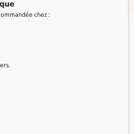
sque
recommandée chez :
ers.