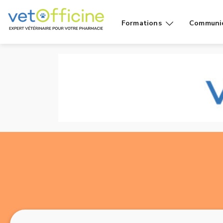
Formations
Communi
Conseils
Affiches
Cas de
Fiches
comptoir
Vidéos g
Produits
public
Rayons
Vidéo