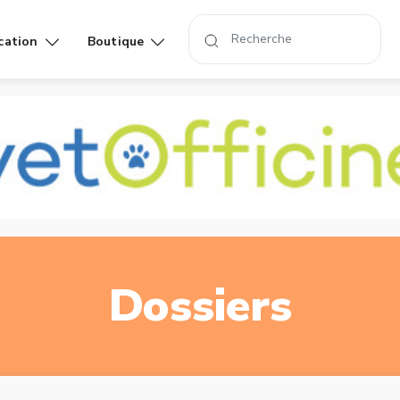
cation
Boutique
Affiches
Livres
rand
Dossiers