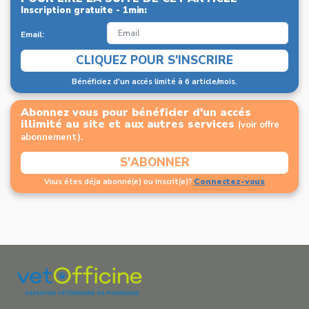
Inscription gratuite - 1min:
Email:
CLIQUEZ POUR S'INSCRIRE
Bénéficiez d'un accés limité à 6 article/mois.
Abonnez vous pour bénéficier d'un accés
illimité au site et aux autres services
(voir offre
abonnement).
S'ABONNER
Connectez-vous
Vous êtes déja abonné(e) ou inscrit(e)?