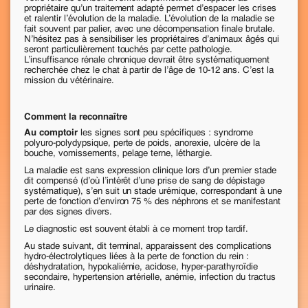
propriétaire qu’un traitement adapté permet d’espacer les crises
et ralentir l’évolution de la maladie. L’évolution de la maladie se
fait souvent par palier, avec une décompensation finale brutale.
N’hésitez pas à sensibiliser les propriétaires d’animaux âgés qui
seront particulièrement touchés par cette pathologie.
L’insuffisance rénale chronique devrait être systématiquement
recherchée chez le chat à partir de l’âge de 10-12 ans. C’est la
mission du vétérinaire.
Comment la reconnaître
Au comptoir
les signes sont peu spécifiques : syndrome
polyuro-polydypsique, perte de poids, anorexie, ulcère de la
bouche, vomissements, pelage terne, léthargie.
La maladie est sans expression clinique lors d’un premier stade
dit compensé (d’où l’intérêt d’une prise de sang de dépistage
systématique), s’en suit un stade urémique, correspondant à une
perte de fonction d’environ 75 % des néphrons et se manifestant
par des signes divers.
Le diagnostic est souvent établi à ce moment trop tardif.
Au stade suivant, dit terminal, apparaissent des complications
hydro-électrolytiques liées à la perte de fonction du rein :
déshydratation, hypokaliémie, acidose, hyper-parathyroïdie
secondaire, hypertension artérielle, anémie, infection du tractus
urinaire.