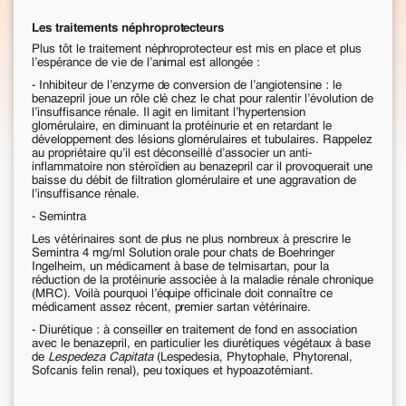
Les traitements néphroprotecteurs
Plus tôt le traitement néphroprotecteur est mis en place et plus
l’espérance de vie de l’animal est allongée :
- Inhibiteur de l’enzyme de conversion de l’angiotensine : le
benazepril joue un rôle clé chez le chat pour ralentir l’évolution de
l’insuffisance rénale. Il agit en limitant l’hypertension
glomérulaire, en diminuant la protéinurie et en retardant le
développement des lésions glomérulaires et tubulaires. Rappelez
au propriétaire qu’il est déconseillé d’associer un anti-
inflammatoire non stéroïdien au benazepril car il provoquerait une
baisse du débit de filtration glomérulaire et une aggravation de
l’insuffisance rénale.
- Semintra
Les vétérinaires sont de plus ne plus nombreux à prescrire le
Semintra 4 mg/ml Solution orale pour chats de Boehringer
Ingelheim, un médicament à base de telmisartan, pour la
réduction de la protéinurie associée à la maladie rénale chronique
(MRC). Voilà pourquoi l’équipe officinale doit connaître ce
médicament assez récent, premier sartan vétérinaire.
- Diurétique : à conseiller en traitement de fond en association
avec le benazepril, en particulier les diurétiques végétaux à base
de
Lespedeza Capitata
(Lespedesia, Phytophale, Phytorenal,
Sofcanis felin renal), peu toxiques et hypoazotémiant.