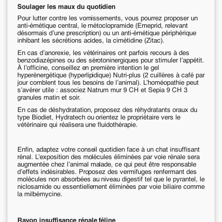
Soulager les maux du quotidien
Pour lutter contre les vomissements, vous pourrez proposer un
anti-émétique central, le métoclopramide (Emeprid, relevant
désormais d’une prescription) ou un anti-émétique périphérique
inhibant les sécrétions acides, la cimétidine (Zitac).
En cas d’anorexie, les vétérinaires ont parfois recours à des
benzodiazépines ou des sérotoninergiques pour stimuler l’appétit.
À l’officine, conseillez en première intention le gel
hyperénergétique (hyperlipidique) Nutri-plus (2 cuillères à café par
jour comblent tous les besoins de l’animal). L’homéopathie peut
s’avérer utile : associez Natrum mur 9 CH et Sepia 9 CH 3
granules matin et soir.
En cas de déshydratation, proposez des réhydratants oraux du
type Biodiet, Hydratech ou orientez le propriétaire vers le
vétérinaire qui réalisera une fluidothérapie.
Enfin, adaptez votre conseil quotidien face à un chat insuffisant
rénal. L’exposition des molécules éliminées par voie rénale sera
augmentée chez l’animal malade, ce qui peut être responsable
d’effets indésirables. Proposez des vermifuges renfermant des
molécules non absorbées au niveau digestif tel que le pyrantel, le
niclosamide ou essentiellement éliminées par voie biliaire comme
la milbémycine.
Rayon insuffisance rénale féline