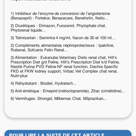
1) Inhibiteur de l’enzyme de conversion de l’angiotensine
(Benazepril) : Fortekor, Benazecare, Benefortin, Nelio...
2) Diurétiques : Dimazon, Furozenol, Phytophale chat,
Phytorenal liquide...
3) Telmisartan : Semintra 4 mg/ml, flacon de 30 et 100 ml…
2) Compléments alimentaires néphroprotecteurs : Ipakitine,
Rubenal, Sofcanis Felin Renal...
3) Alimentation : Eukanuba Veterinary Diets renal chat, Hill’s
Prescription Diet g/d Feline, Hill’s Prescription Diet k/d Feline,
Nestlé Purina PVD Feline NF renal function, Dechra Specific
FKD et FKW kidney support, Virbac Vet Complex chat renal,
Nutri-plus
4) Réhydratant : Biodiet, Hydratech...
5) Anti-émétique : Emeprid (métoclopramide), Zitac (cimétidine)...
6) Vermifuges: Strongid, Milbemax Chat, Milprazikan...
POUR LIRE LA SUITE DE CET ARTICLE