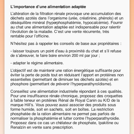
L’importance d’une alimentation adaptée
L’altération de la filtration rénale provoque une accumulation des
déchets azotés dans l’organisme (urée, créatinine, phénols) et un
déséquilibre minéral (hyperphosphatémie, hypocalcémie). Fournir
au chat une alimentation adaptée est indispensable pour ralentir
l’évolution de la maladie. C’est une vente récurrente, très
rentable pour l’officine.
N’hésitez pas à rappeler les conseils de base aux propriétaires :
- laisser toujours un point d’eau à proximité du chat et s’il refuse
de s’abreuver, le faire boire environ 200 ml par jour ;
- adapter le régime alimentaire.
L’objectif est de maintenir une ration énergétique suffisante pour
éviter la perte de poids tout en réduisant l’apport en protéines non
essentielles (permettant de diminuer les déchets azotés) et en
phosphore (permettant de prévenir l’hyperparathyroïdisme).
Conseillez une alimentation industrielle répondant à ces qualités.
Pour une insuffisance rénale chronique, proposez des croquettes
à faible teneur en protéines Rénal de Royal Canin ou K/D de la
marque Hill’s. Vous pouvez aussi associer des produits sous
forme humide, soit en sachets, soit en boîtes. La restriction
phosphatée de la ration alimentaire ne permet pas parfois de
normaliser la phosphatémie et lutter contre l’hyperparathyroidie.
Proposez dans ce cas un chélateur de phosphate, Ipakitine ou
Renalzin en vente sans prescription.