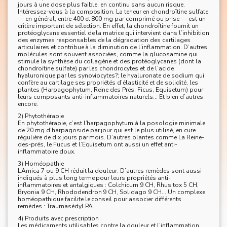
jours à une dose plus faible, en continu sans aucun risque.
Intéressez-vous à la composition. La teneur en chondroïtine sulfate
— en général, entre 400 et 800 mg par comprimé ou prise — est un
critère important de sélection. En effet, la chondroïtine fournit un
protéoglycane essentiel de la matrice qui intervient dans l’inhibition
des enzymes responsables de la dégradation des cartilages
articulaires et contribue à la diminution de l’inflammation. D’autres
molécules sont souvent associées, comme la glucosamine qui
stimule la synthèse du collagène et des protéoglycanes (dont la
chondroïtine sulfate) par les chondrocytes et de l’acide
hyaluronique par les synoviocytes?; le hyaluronate de sodium qui
confère au cartilage ses propriétés d’élasticité et de solidité, les
plantes (Harpagophytum, Reine des Prés, Ficus, Equisetum) pour
leurs composants anti-inflammatoires naturels… Et bien d’autres
encore.
2) Phytothérapie
En phytothérapie, c’est l’harpagophytum à la posologie minimale
de 20 mg d’harpagoside par jour qui est le plus utilisé, en cure
régulière de dix jours par mois. D’autres plantes comme La Reine-
des-prés, le Fucus et l’Equisetum ont aussi un effet anti-
inflammatoire doux.
3) Homéopathie
L’Arnica 7 ou 9 CH réduit la douleur. D’autres remèdes sont aussi
indiqués à plus long terme pour leurs propriétés anti-
inflammatoires et antalgiques : Colchicum 9 CH, Rhus tox 5 CH,
Bryonia 9 CH, Rhododendron 9 CH, Solidago 9 CH… Un complexe
homéopathique facilite le conseil pour associer différents
remèdes : Traumasédyl PA.
4) Produits avec prescription
Les médicaments utilisables contre la douleur et l’inflammation