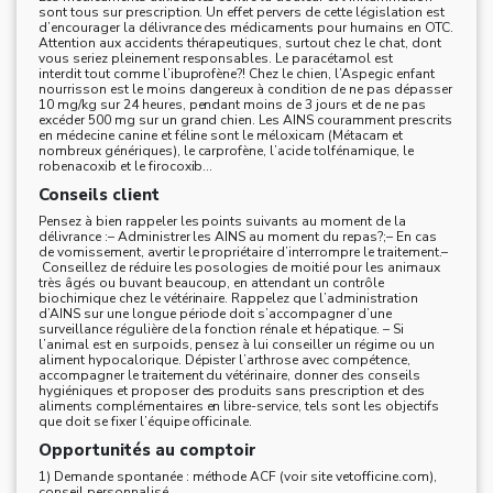
sont tous sur prescription. Un effet pervers de cette législation est
d’encourager la délivrance des médicaments pour humains en OTC.
Attention aux accidents thérapeutiques, surtout chez le chat, dont
vous seriez pleinement responsables. Le paracétamol est
interdit tout comme l’ibuprofène?! Chez le chien, l’Aspegic enfant
nourrisson est le moins dangereux à condition de ne pas dépasser
10 mg/kg sur 24 heures, pendant moins de 3 jours et de ne pas
excéder 500 mg sur un grand chien. Les AINS couramment prescrits
en médecine canine et féline sont le méloxicam (Métacam et
nombreux génériques), le carprofène, l’acide tolfénamique, le
robenacoxib et le firocoxib...
Conseils client
Pensez à bien rappeler les points suivants au moment de la
délivrance :– Administrer les AINS au moment du repas?;– En cas
de vomissement, avertir le propriétaire d’interrompre le traitement.–
Conseillez de réduire les posologies de moitié pour les animaux
très âgés ou buvant beaucoup, en attendant un contrôle
biochimique chez le vétérinaire. Rappelez que l’administration
d’AINS sur une longue période doit s’accompagner d’une
surveillance régulière de la fonction rénale et hépatique. – Si
l’animal est en surpoids, pensez à lui conseiller un régime ou un
aliment hypocalorique. Dépister l’arthrose avec compétence,
accompagner le traitement du vétérinaire, donner des conseils
hygiéniques et proposer des produits sans prescription et des
aliments complémentaires en libre-service, tels sont les objectifs
que doit se fixer l’équipe officinale.
Opportunités au comptoir
1) Demande spontanée : méthode ACF (voir site vetofficine.com),
conseil personnalisé.