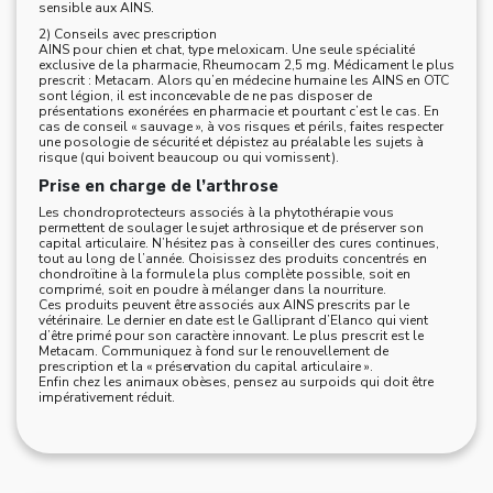
sensible aux AINS.
2) Conseils avec prescription
AINS pour chien et chat, type meloxicam. Une seule spécialité
exclusive de la pharmacie, Rheumocam 2,5 mg. Médicament le plus
prescrit : Metacam. Alors qu’en médecine humaine les AINS en OTC
sont légion, il est inconcevable de ne pas disposer de
présentations exonérées en pharmacie et pourtant c’est le cas. En
cas de conseil « sauvage », à vos risques et périls, faites respecter
une posologie de sécurité et dépistez au préalable les sujets à
risque (qui boivent beaucoup ou qui vomissent).
Prise en charge de l’arthrose
Les chondroprotecteurs associés à la phytothérapie vous
permettent de soulager le sujet arthrosique et de préserver son
capital articulaire. N’hésitez pas à conseiller des cures continues,
tout au long de l’année. Choisissez des produits concentrés en
chondroïtine à la formule la plus complète possible, soit en
comprimé, soit en poudre à mélanger dans la nourriture.
Ces produits peuvent être associés aux AINS prescrits par le
vétérinaire. Le dernier en date est le Galliprant d’Elanco qui vient
d’être primé pour son caractère innovant. Le plus prescrit est le
Metacam. Communiquez à fond sur le renouvellement de
prescription et la « préservation du capital articulaire ».
Enfin chez les animaux obèses, pensez au surpoids qui doit être
impérativement réduit.