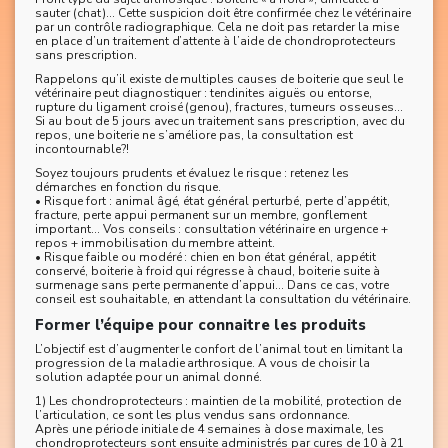
sauter (chat)… Cette suspicion doit être confirmée chez le vétérinaire
par un contrôle radiographique. Cela ne doit pas retarder la mise
en place d’un traitement d’attente à l’aide de chondroprotecteurs
sans prescription.
Rappelons qu’il existe de multiples causes de boiterie que seul le
vétérinaire peut diagnostiquer : tendinites aiguës ou entorse,
rupture du ligament croisé (genou), fractures, tumeurs osseuses...
Si au bout de 5 jours avec un traitement sans prescription, avec du
repos, une boiterie ne s’améliore pas, la consultation est
incontournable?!
Soyez toujours prudents et évaluez le risque : retenez les
démarches en fonction du risque.
• Risque fort : animal âgé, état général perturbé, perte d’appétit,
fracture, perte appui permanent sur un membre, gonflement
important... Vos conseils : consultation vétérinaire en urgence +
repos + immobilisation du membre atteint.
• Risque faible ou modéré : chien en bon état général, appétit
conservé, boiterie à froid qui régresse à chaud, boiterie suite à
surmenage sans perte permanente d’appui… Dans ce cas, votre
conseil est souhaitable, en attendant la consultation du vétérinaire.
Former l’équipe pour connaitre les produits
L’objectif est d’augmenter le confort de l’animal tout en limitant la
progression de la maladie arthrosique. A vous de choisir la
solution adaptée pour un animal donné.
1) Les chondroprotecteurs : maintien de la mobilité, protection de
l’articulation, ce sont les plus vendus sans ordonnance.
Après une période initiale de 4 semaines à dose maximale, les
chondroprotecteurs sont ensuite administrés par cures de 10 à 21