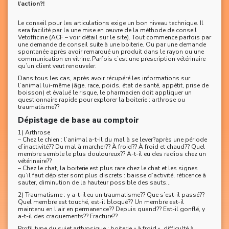
l’action?!
Le conseil pour les articulations exige un bon niveau technique. Il
sera facilité par la une mise en œuvre de la méthode de conseil
Vetofficine (ACF – voir détail sur le site). Tout commence parfois par
une demande de conseil suite à une boiterie. Ou par une demande
spontanée après avoir remarqué un produit dans le rayon ou une
communication en vitrine. Parfois c’est une prescription vétérinaire
qu’un client veut renouveler.
Dans tous les cas, après avoir récupéré les informations sur
l’animal lui-même (âge, race, poids, état de santé, appétit, prise de
boisson) et évalué le risque, le pharmacien doit appliquer un
questionnaire rapide pour explorer la boiterie : arthrose ou
traumatisme??
Dépistage de base au comptoir
1) Arthrose
– Chez le chien : l’animal a-t-il du mal à se lever?après une période
d’inactivité?? Du mal à marcher?? À froid?? À froid et chaud?? Quel
membre semble le plus douloureux?? A-t-il eu des radios chez un
vétérinaire??
– Chez le chat, la boiterie est plus rare chez le chat et les signes
qu’il faut dépister sont plus discrets : baisse d’activité, réticence à
sauter, diminution de la hauteur possible des sauts...
2) Traumatisme : y a-t-il eu un traumatisme?? Que s’est-il passé??
Quel membre est touché, est-il bloqué?? Un membre est-il
maintenu en l’air en permanence?? Depuis quand?? Est-il gonflé, y
a-t-il des craquements?? Fracture??
Profil type du sujet arthrosique : boiterie « à froid », difficulté à