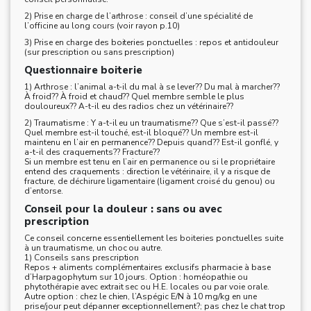
2) Prise en charge de l’arthrose : conseil d’une spécialité de
l’officine au long cours (voir rayon p.10)
3) Prise en charge des boiteries ponctuelles : repos et antidouleur
(sur prescription ou sans prescription)
Questionnaire boiterie
1) Arthrose : l’animal a-t-il du mal à se lever?? Du mal à marcher??
À froid?? À froid et chaud?? Quel membre semble le plus
douloureux?? A-t-il eu des radios chez un vétérinaire??
2) Traumatisme : Y a-t-il eu un traumatisme?? Que s’est-il passé??
Quel membre est-il touché, est-il bloqué?? Un membre est-il
maintenu en l’air en permanence?? Depuis quand?? Est-il gonflé, y
a-t-il des craquements?? Fracture??
Si un membre est tenu en l’air en permanence ou si le propriétaire
entend des craquements : direction le vétérinaire, il y a risque de
fracture, de déchirure ligamentaire (ligament croisé du genou) ou
d’entorse.
Conseil pour la douleur : sans ou avec
prescription
Ce conseil concerne essentiellement les boiteries ponctuelles suite
à un traumatisme, un choc ou autre.
1) Conseils sans prescription
Repos + aliments complémentaires exclusifs pharmacie à base
d’Harpagophytum sur 10 jours. Option : homéopathie ou
phytothérapie avec extrait sec ou H.E. locales ou par voie orale.
Autre option : chez le chien, l’Aspégic E/N à 10 mg/kg en une
prise/jour peut dépanner exceptionnellement?; pas chez le chat trop