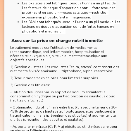
Les oxalates sont fabriqués lorsque l'urine a un pH acide.
Les facteurs de risque d'apparition sont: —forte teneur en
protéines et en sodium—excès calciques—restriction
excessive en phosphore et en magnésium.
Les PAM sont fabriqués lorsque l'urine a un pH basique. Les
facteurs de risque d'apparition sont de fortes teneurs en
phosphore et magnésium.
Axez sur la prise en charge nutritionnelle
Le traitement repose sur l'utilisation de médicaments
(antispasmodique, anti-inflammatoire, hospitalisation si
nécessaire) auxquels s'ajoute un aliment thérapeutique aux
objectifs spécifiques:
1) Gestion du stress: les croquettes "calm, stress" contiennent des
nutriments à visée apaisante: L-triptophane, alpha-casozépine
2) Teneur modérée en calories pour limiter le surpoids
3) Gestion des lithiases:
- Dilution des urines via un apport de sodium stimulant la
consommation hydrique ou par l'adjonction de diurétique doux
(feuilles d'artichaut)
- Optimisation du pH urinaire entre 6 et 6,3 avec une teneur de 30-
45% de protéines de haute valeur biologique; elles participent à
l'acidification urinaire (prévention des struvites) et augmentent la
diurèse (prévention des struvites et oxalates).
- Apports en minéraux (Ca,P, Mg) réduits au strict nécessaire pour
en diminuer l'élimination urinaire.