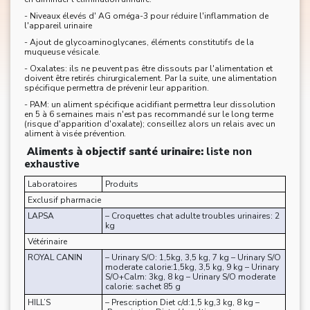
- Niveaux élevés d' AG oméga-3 pour réduire l'inflammation de
l'appareil urinaire
- Ajout de glycoaminoglycanes, éléments constitutifs de la
muqueuse vésicale.
- Oxalates: ils ne peuvent pas être dissouts par l'alimentation et
doivent être retirés chirurgicalement. Par la suite, une alimentation
spécifique permettra de prévenir leur apparition.
- PAM: un aliment spécifique acidifiant permettra leur dissolution
en 5 à 6 semaines mais n'est pas recommandé sur le long terme
(risque d'apparition d'oxalate); conseillez alors un relais avec un
aliment à visée prévention.
Aliments à objectif santé urinaire:
liste non
exhaustive
Laboratoires
Produits
Exclusif pharmacie
LAPSA
– Croquettes chat adulte troubles urinaires: 2
kg
Vétérinaire
ROYAL CANIN
– Urinary S/O: 1,5kg, 3,5 kg, 7 kg – Urinary S/O
moderate calorie:1,5kg, 3,5 kg, 9 kg – Urinary
S/O+Calm: 3kg, 8 kg – Urinary S/O moderate
calorie: sachet 85 g
HILL’S
– Prescription Diet c/d:1,5 kg,3 kg, 8 kg –