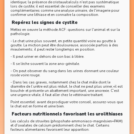
identique; la présence de cristaux/calculs n'est pas systématique
lors de cystite; il est essentiel de conseiller des examens
complémentaires comme une analyse urinaire, de l'imagerie pour
confirmer une lithiase et en connaitre la composition.
Repérez les signes de cystite
Mettez en oeuvre la méthode ACF: questions sur l'animal et sur la
pathologie.
- Le chat urine plus souvent, en petite quantité voire au goutte à
goutte. La miction peut être douloureuse, associée parfois à des
miaulements; il peut rester longtemps en position.
- Il peut uriner en dehors de son bac à litière.
- Il se lèche souvent la zone ano-génitale.
- On peut observer du sang dans les urines donnant une couleur
rosée voire rouge.
- Dans les cas graves, notamment chez le chat mâle dont le
diamètre de l’urètre est plus réduit, le chat ne peut plus uriner,«il est
bouché» et présente un abattement important, une anorexie. C’est
une urgence vitale, il faut aller chez le vétérinaire traitant.
Point essentiel: avant de prodiguer votre conseil, assurez-vous que
le chat est en forme et urine bien.
Facteurs nutritionnels favorisant les urolithiases
Les calculs de struvites (phopshate-ammoniaco-magnésien=PAM)
et d'oxalates de calcium prédominent chez le chat. Certains
facteurs alimentaires favorisent leur apparition: