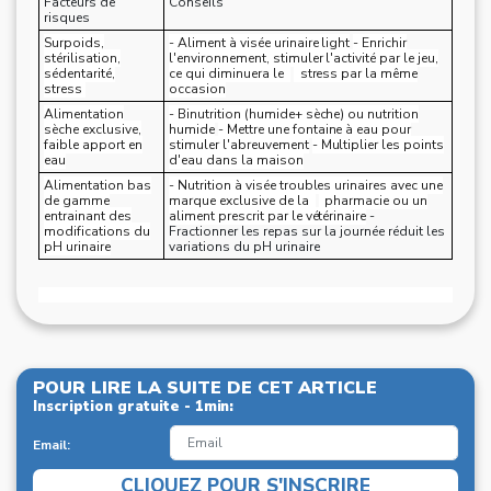
Facteurs de
Conseils
risques
Surpoids,
- Aliment à visée urinaire light
- Enrichir
stérilisation,
l'environnement, stimuler l'activité par le jeu,
sédentarité,
ce qui diminuera le
stress par la même
stress
occasion
Alimentation
- Binutrition (humide+ sèche) ou nutrition
sèche exclusive,
humide
- Mettre une fontaine à eau pour
faible apport en
stimuler l'abreuvement
- Multiplier les points
eau
d'eau dans la maison
Alimentation bas
- Nutrition à visée troubles urinaires avec une
de gamme
marque exclusive de la
pharmacie ou un
entrainant des
aliment prescrit par le vétérinaire
-
modifications du
Fractionner les repas sur la journée réduit les
pH urinaire
variations du pH urinaire
POUR LIRE LA SUITE DE CET ARTICLE
Inscription gratuite - 1min:
Email:
CLIQUEZ POUR S'INSCRIRE