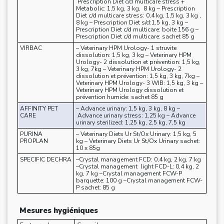
Prescription Diet c/d multicare stress +
Metabolic: 1,5 kg, 3 kg, 8 kg – Prescription
Diet c/d multicare stress: 0,4 kg, 1,5 kg, 3 kg ,
8 kg – Prescription Diet s/d:1,5 kg, 3 kg –
Prescription Diet c/d multicare: boite 156 g –
Prescription Diet c/d multicare: sachet 85 g
VIRBAC
– Veterinary HPM Urology- 1 struvite
dissolution: 1,5 kg, 3 kg – Veterinary HPM
Urology- 2 dissolution et prévention: 1,5 kg,
3 kg, 7kg – Veterinary HPM Urology- 2
dissolution et prévention: 1,5 kg, 3 kg, 7kg –
Veterinary HPM Urology- 3 WIB: 1,5 kg, 3 kg –
Veterinary HPM Urology dissolution et
prévention humide: sachet 85 g
AFFINITY PET
– Advance urinary: 1,5 kg, 3 kg, 8 kg –
CARE
Advance urinary stress: 1,25 kg – Advance
urinary sterilized: 1,25 kg, 2,5 kg, 7,5 kg
PURINA
– Veterinary Diets Ur St/Ox Urinary: 1,5 kg, 5
PROPLAN
kg – Veterinary Diets Ur St/Ox Urinary sachet:
10 x 85g
SPECIFIC DECHRA
–Crystal management FCD: 0,4 kg, 2 kg, 7 kg
–Crystal management light FCD-L: 0,4 kg, 2
kg, 7 kg –Crystal management FCW-P
barquette: 100 g –Crystal management FCW-
P sachet: 85 g
Mesures hygiéniques