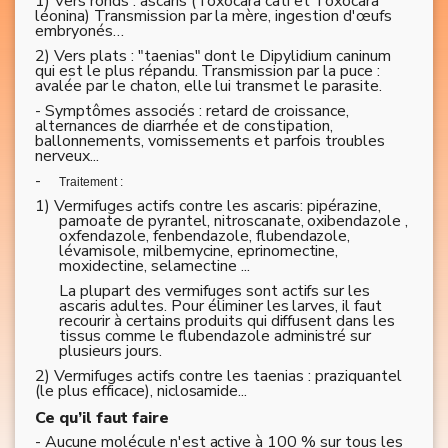
1) Vers ronds : ascaris (Toxocara cati et Toxocara
léonina) Transmission par la mère, ingestion d'œufs
embryonés…
2) Vers plats : "taenias" dont le Dipylidium caninum
qui est le plus répandu. Transmission par la puce :
avalée par le chaton, elle lui transmet le parasite.
- Symptômes associés : retard de croissance,
alternances de diarrhée et de constipation,
ballonnements, vomissements et parfois troubles
nerveux...
-
Traitement :
1) Vermifuges actifs contre les ascaris: pipérazine,
pamoate de pyrantel, nitroscanate, oxibendazole ,
oxfendazole, fenbendazole, flubendazole,
lévamisole, milbemycine, eprinomectine,
moxidectine, selamectine ...
La plupart des vermifuges sont actifs sur les
ascaris adultes. Pour éliminer les larves, il faut
recourir à certains produits qui diffusent dans les
tissus comme le flubendazole administré sur
plusieurs jours.
2) Vermifuges actifs contre les taenias : praziquantel
(le plus efficace), niclosamide...
Ce qu’il faut faire
- Aucune molécule n'est active à 100 % sur tous les