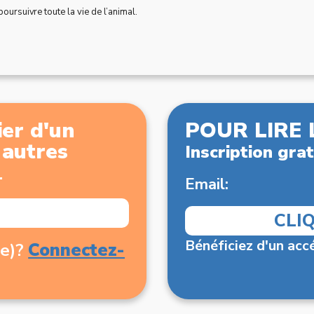
oursuivre toute la vie de l’animal.
er d'un
POUR LIRE 
x autres
Inscription grat
.
Email:
CLI
Bénéficiez d'un accé
Connectez-
(e)?