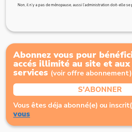
Non, il n’y a pas de ménopause, aussi l’administration doit-elle se p
Abonnez vous pour bénéfici
accés illimité au site et au
services
(voir offre abonnement)
S'ABONNER
Vous êtes déja abonné(e) ou inscrit
vous