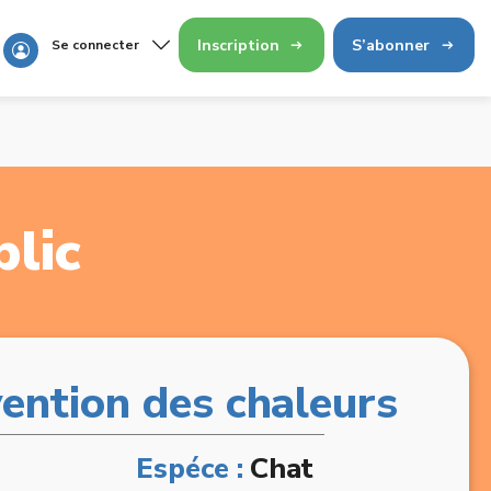
Inscription
S’abonner
Se connecter
lic
vention des chaleurs
Espéce :
Chat