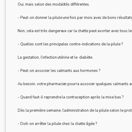
Oui, mais selon des modalités différentes.
- Peut-on donner la pilule une fois par mois avec de bons résultats
Non, cela est très dangereux car la chatte peut avorter avec tous
- Quelles sont les principales contre-indications de la pilule ?
La gestation, l’infection utérine et le diabète.
- Peut-on associer les calmants aux hormones ?
Au besoin, votre pharmacien pourra associer quelques calmants a
- Quand faut-il reprendre la contraception après la mise bas ?
Dès la première semaine, l’administration de la pilule selon le pro
- Doit-on arrêter la pilule chez la chatte âgée ?