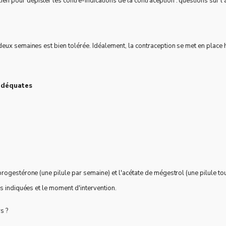
 pour dépister les contre-indications de la contraception : questions sur l'
eux semaines est bien tolérée. Idéalement, la contraception se met en place 
 adéquates
rogestérone (une pilule par semaine) et l'acétate de mégestrol (une pilule t
s indiquées et le moment d'intervention.
s ?