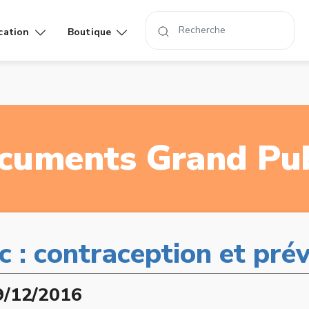
cation
Boutique
Affiches
Livres
rand
cuments Grand Pub
c : contraception et pré
9/12/2016