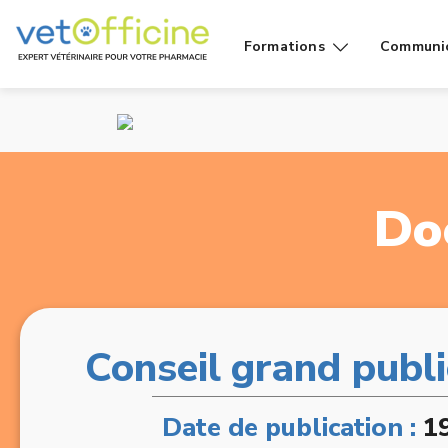
Formations
Communi
Conseils
Affiches
Cas de
Fiches
comptoir
Vidéos g
Do
Produits
public
Rayons
Vidéo
Conseil grand publi
Date de publication :
1