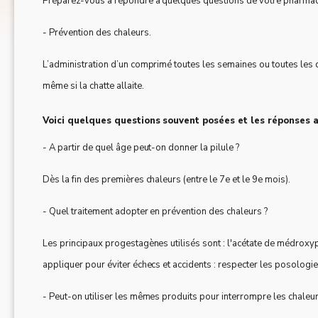
Préparez-vous à répondre à quelques questions de votre pharmacien
- Prévention des chaleurs.
L’administration d’un comprimé toutes les semaines ou toutes les d
même si la chatte allaite.
Voici quelques questions souvent posées et les réponses
- A partir de quel âge peut-on donner la pilule ?
Dès la fin des premières chaleurs (entre le 7e et le 9e mois).
- Quel traitement adopter en prévention des chaleurs ?
Les principaux progestagènes utilisés sont : l'acétate de médroxyp
appliquer pour éviter échecs et accidents : respecter les posologie
- Peut-on utiliser les mêmes produits pour interrompre les chaleur