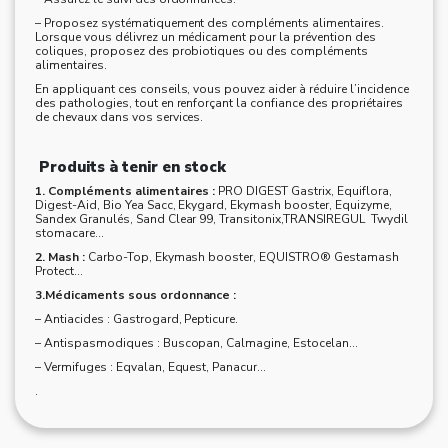
– Proposez systématiquement des compléments alimentaires.
Lorsque vous délivrez un médicament pour la prévention des
coliques, proposez des probiotiques ou des compléments
alimentaires.
En appliquant ces conseils, vous pouvez aider à réduire l’incidence
des pathologies, tout en renforçant la confiance des propriétaires
de chevaux dans vos services.
Produits à tenir en stock
1. Compléments alimentaires :
PRO DIGEST Gastrix, Equiflora,
Digest-Aid, Bio Yea Sacc, Ekygard, Ekymash booster, Equizyme,
Sandex Granulés, Sand Clear 99, Transitonix,TRANSIREGUL
Twydil
stomacare…
2. Mash :
Carbo-Top, Ekymash booster, EQUISTRO® Gestamash
Protect…
3.Médicaments sous ordonnance :
– Antiacides : Gastrogard, Pepticure.
– Antispasmodiques : Buscopan, Calmagine, Estocelan…
– Vermifuges : Eqvalan, Equest, Panacur…
.