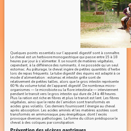
Quelques points essentiels sur l’appareil digestif sont à connaître.
Le cheval est un herbivore monogastrique qui passe entre 15 à 18
heures par jour à s’alimenter. Il se nourrit de matières végétales,
cependant, à la différence des ruminants, il ne possède qu’un seul
estomac. Au pâturage, le cheval ingère de petites quantités d’herbe
lors de repas fréquents. Le tube digestif des équins est adapté à ce
mode d’alimentation : estomac et intestin grêle sont de
relativement de petites tailles, alors que le gros intestin représente
60 % du volume total de l’appareil digestif. De nombreux micro-
organismes — le microbiote ou la flore intestinale — interviennent
pendant le transit vers le gros intestin qui dure de 24 à 48 heures.
Plus la ration est riche en fibres et plus le transit est lent. Les fibres
végétales, ainsi que le reste de l’amidon sont transformés en
acides gras volatils. Ces derniers fournissent l’énergie au cheval
après absorption. Les acides aminés et les matières azotées sont
transformés en ammoniaque, peu énergétique, dont l’excès
provoque diverses pathologies. La forme du côlon prédispose le
cheval à des coliques par constipation.
Prévention des ulcères gastriques