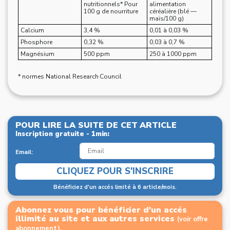
nutritionnels* Pour
alimentation
100 g de nourriture
céréalière (blé —
maïs/100 g)
Calcium
3,4 %
0,01 à 0,03 %
Phosphore
0,32 %
0,03 à 0,7 %
Magnésium
500 ppm
250 à 1000 ppm
* normes National Research Council
POUR LIRE LA SUITE DE CET ARTICLE
Inscription gratuite - 1min:
Email:
CLIQUEZ POUR S'INSCRIRE
Bénéficiez d'un accés limité à 6 article/mois.
Abonnez vous pour bénéficier d'un accés
illimité au site et aux autres services
(voir offre
abonnement).