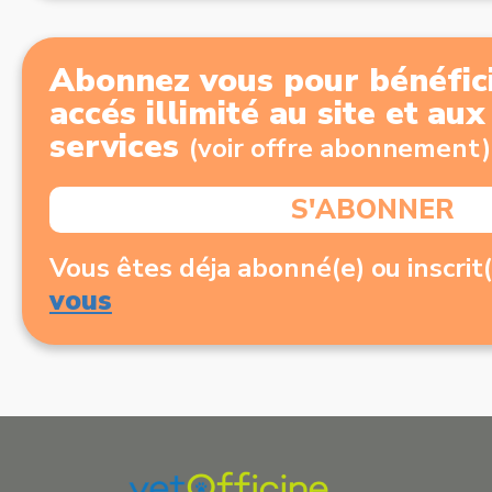
Abonnez vous pour bénéfici
accés illimité au site et au
services
(voir offre abonnement)
S'ABONNER
Vous êtes déja abonné(e) ou inscrit
vous