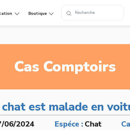
cation
Boutique
Affiches
Livres
rand
Cas Comptoirs
chat est malade en voi
7/06/2024
Espéce :
Chat
Ca