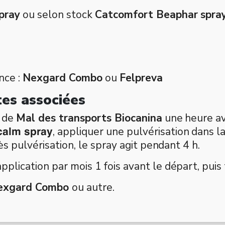
pray
ou selon stock
Catcomfort Beaphar spra
nce :
Nexgard Combo
ou
Felpreva
ntes associées
é de
Mal des transports Biocanina
une heure av
, appliquer une pulvérisation dans la
calm spray
s pulvérisation, le spray agit pendant 4 h.
 application par mois 1 fois avant le départ, puis
exgard Combo
ou autre.