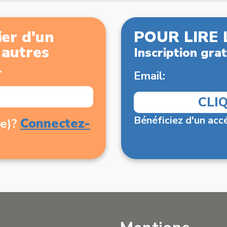
er d'un
POUR LIRE 
x autres
Inscription grat
.
Email:
CLI
Bénéficiez d'un accé
Connectez-
(e)?