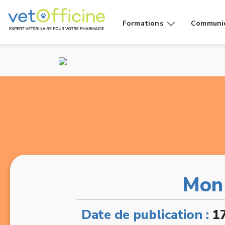
Formations
Communi
Conseils
Affiches
Cas de
Fiches
comptoir
Vidéos g
Produits
public
Rayons
Vidéo
Mon 
Date de publication :
1