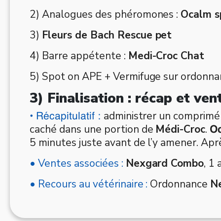
2) Analogues des phéromones :
Ocalm s
3)
Fleurs de Bach Rescue pet
4) Barre appétente :
Medi-Croc Chat
5) Spot on APE + Vermifuge sur ordonna
3) Finalisation : récap et ve
administrer un comprim
• Récapitulatif :
caché dans une portion de
Médi-Croc
.
O
5 minutes juste avant de l’y amener. Aprè
• Ventes associées :
Nexgard Combo
, 1
• Recours au vétérinaire :
Ordonnance
N