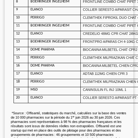
8
BOEHRINGER INGELHEIM
FRONTLINE COMBO CHAT PIPET 
9
ELANCO
COLLIER SERESTO A/PARASIT CH
10
PERRIGO
CLEM/THEK FIPROKIL DUO CHAT 
11
BOEHRINGER INGELHEIM
FRONTLINE COMBO CHAT PIPET 
12
ELANCO
CREDELIO 48MG CPR CHAT 2/8KG
13
BOEHRINGER INGELHEIM
FRONTPRO A/PARAS CH 4-10KG C
14
DOME PHARMA
BIOCANINA MILBETEL CHAT CPR2
15
PERRIGO
CLEM/THEK MILPRAZIKAN CHAT C
16
DOME PHARMA
BIOCANINA MILBETEL CHIEN CPR
17
ELANCO
ADTAB 112MG CHIEN CPR 3
18
PERRIGO
CLEM/THEK MILPRAZIKAN CHIEN 
19
MSD
CANINSULIN FL INJ 10ML 1
20
ELANCO
COLLIER SERESTO A/PARASIT PT
*Source : Offisanté, statistiques du marché, calculées sur la base des ventes
er
de 10 000 pharmacies sur la période du 1
juin 2026 au 30 juin 2026. Ces
pharmacies sont représentatives à 98 % des pharmacies françaises et les
résultats sont issus de données réelles non extrapolées. Offisanté est une
startup qui met en place des outils de pilotage pour des pharmacies et des
groupements de pharmacies : 46 groupements et 10 500 pharmacies