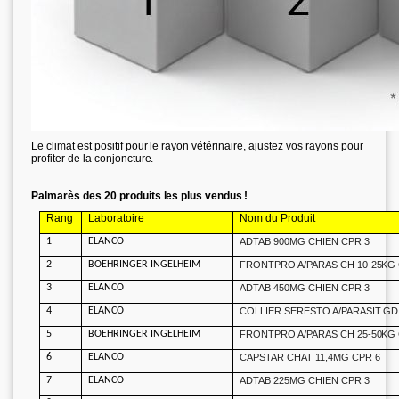
Le climat est positif pour le rayon vétérinaire, ajustez vos rayons pour
profiter de la conjoncture.
Palmarès des 20 produits les plus vendus !
Rang
Laboratoire
Nom du Produit
1
ELANCO
ADTAB 900MG CHIEN CPR 3
2
BOEHRINGER INGELHEIM
FRONTPRO A/PARAS CH 10-25KG 
3
ELANCO
ADTAB 450MG CHIEN CPR 3
4
ELANCO
COLLIER SERESTO A/PARASIT GD
5
BOEHRINGER INGELHEIM
FRONTPRO A/PARAS CH 25-50KG 
6
ELANCO
CAPSTAR CHAT 11,4MG CPR 6
7
ELANCO
ADTAB 225MG CHIEN CPR 3