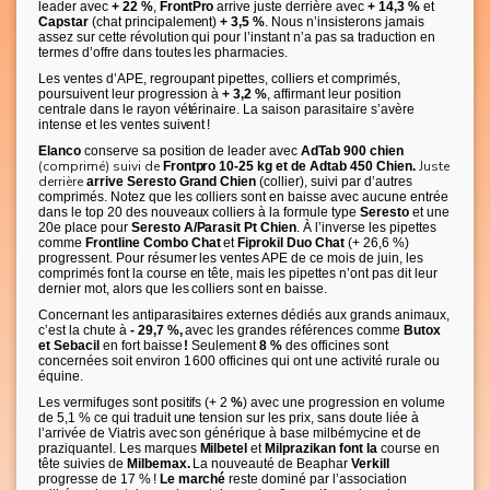
leader avec
+ 22 %
,
FrontPro
arrive juste derrière avec
+ 14,3 %
et
Capstar
(chat principalement)
+ 3,5 %
. Nous n’insisterons jamais
assez sur cette révolution qui pour l’instant n’a pas sa traduction en
termes d’offre dans toutes les pharmacies.
Les ventes d’APE, regroupant pipettes, colliers et comprimés,
poursuivent leur progression à
+ 3,2 %
, affirmant leur position
centrale dans le rayon vétérinaire. La saison parasitaire s’avère
intense et les ventes suivent !
Elanco
conserve sa position de leader avec
AdTab 900 chien
(comprimé) suivi de
Juste
Frontpro 10-25 kg et de Adtab 450 Chien.
derrière
arrive Seresto Grand Chien
(collier), suivi par d’autres
comprimés. Notez que les colliers sont en baisse avec aucune entrée
dans le top 20 des nouveaux colliers à la formule type
Seresto
et une
20e place pour
Seresto A/Parasit Pt Chien
. À l’inverse les pipettes
comme
Frontline Combo Chat
et
Fiprokil Duo Chat
(+ 26,6 %)
progressent. Pour résumer les ventes APE de ce mois de juin, les
comprimés font la course en tête, mais les pipettes n’ont pas dit leur
dernier mot, alors que les colliers sont en baisse.
Concernant les antiparasitaires externes dédiés aux grands animaux,
c’est la chute à
- 29,7 %,
avec les grandes références comme
Butox
et Sebacil
en fort baisse
!
Seulement
8 %
des officines sont
concernées soit environ 1 600 officines qui ont une activité rurale ou
équine.
Les vermifuges sont positifs (+ 2
%
) avec une progression en volume
de 5,1 % ce qui traduit une tension sur les prix, sans doute liée à
l’arrivée de Viatris avec son générique à base milbémycine et de
praziquantel.
Les marques
Milbetel
et
Milprazikan font la
course en
tête suivies de
Milbemax.
La nouveauté de Beaphar
Verkill
progresse de 17 % !
Le marché
reste dominé par l’association