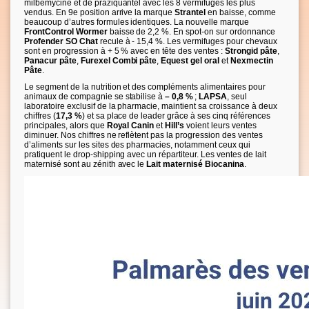
milbémycine et de praziquantel avec les 8 vermifuges les plus
vendus. En 9e position arrive la marque
Strantel
en baisse, comme
beaucoup d’autres formules identiques. La nouvelle marque
FrontControl Wormer
baisse de 2,2 %. En spot-on sur ordonnance
Profender SO Chat
recule à - 15,4 %. Les vermifuges pour chevaux
sont en progression à + 5 % avec en tête des ventes :
Strongid pâte
,
Panacur pâte
,
Furexel Combi pâte
,
Equest gel oral
et
Nexmectin
Pâte
.
Le segment de la nutrition et des compléments alimentaires pour
animaux de compagnie se stabilise à
– 0,8 %
;
LAPSA
, seul
laboratoire exclusif de la pharmacie, maintient sa croissance à deux
chiffres (
17,3 %
) et sa place de leader grâce à ses cinq références
principales, alors que
Royal Canin
et
Hill’s
voient leurs ventes
diminuer. Nos chiffres ne reflètent pas la progression des ventes
d’aliments sur les sites des pharmacies, notamment ceux qui
pratiquent le drop-shipping avec un répartiteur. Les ventes de lait
maternisé sont au zénith avec le
Lait maternisé Biocanina
.